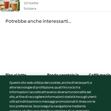
10 ricette
Svizzera
Potrebbe anche interessarti...
Riso al latte
Brodo vegetale in
Caffè macin
pasta vegano
Questo sito web utilizza dei cookies, anche di terze parti, e
4.7
(6)
5.0
(16)
5.0
(16)
altre tecnologie di profilazione, quali l’incrocio tra
informazioni raccolte attraverso diverse funzionalità del
sito, al fine di raccogliere informazioni statistiche sugli utenti
utili ad indirizzare loro messaggi promozionali in linea con le
loro preferenze. Se prosegui la navigazione mediante
© Copyright 2026
accesso ad altra area del sito o selezione di un elemento