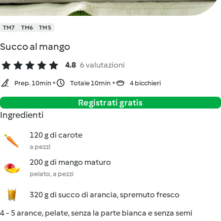
TM7
TM6
TM5
Succo al mango
4.8
6 valutazioni
Prep. 10min
Totale 10min
4 bicchieri
Registrati gratis
Ingredienti
120 g di carote
a pezzi
200 g di mango maturo
pelato, a pezzi
320 g di succo di arancia, spremuto fresco
4 - 5 arance, pelate, senza la parte bianca e senza semi