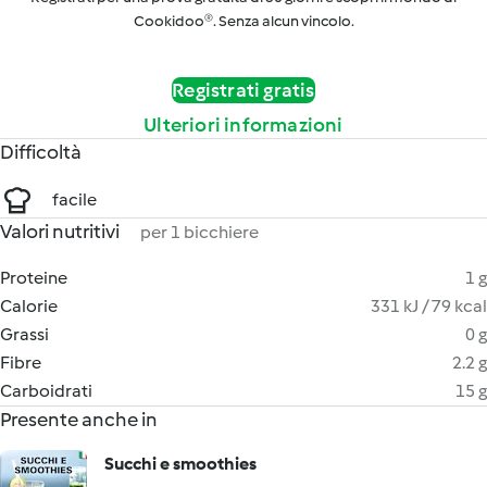
Cookidoo®. Senza alcun vincolo.
Registrati gratis
Ulteriori informazioni
Difficoltà
facile
Valori nutritivi
per 1 bicchiere
Proteine
1 g
Calorie
331 kJ / 79 kcal
Grassi
0 g
Fibre
2.2 g
Carboidrati
15 g
Presente anche in
Succhi e smoothies