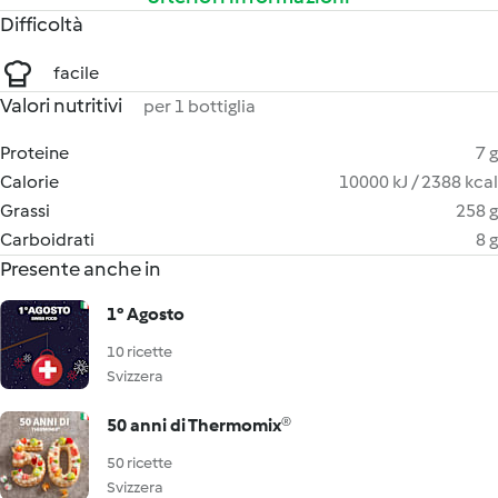
Difficoltà
facile
Valori nutritivi
per 1 bottiglia
Proteine
7 g
Calorie
10000 kJ / 2388 kcal
Grassi
258 g
Carboidrati
8 g
Presente anche in
1° Agosto
10 ricette
Svizzera
50 anni di Thermomix®
50 ricette
Svizzera