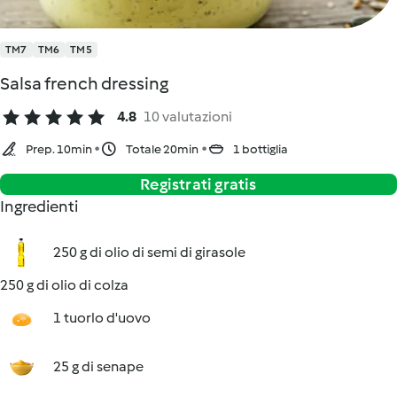
TM7
TM6
TM5
Salsa french dressing
4.8
10 valutazioni
Prep. 10min
Totale 20min
1 bottiglia
Registrati gratis
Ingredienti
250 g di olio di semi di girasole
250 g di olio di colza
1 tuorlo d'uovo
25 g di senape