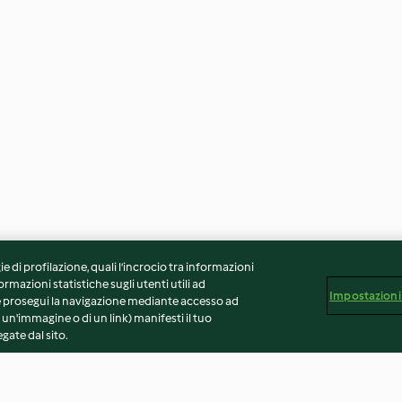
ie di profilazione, quali l’incrocio tra informazioni
ormazioni statistiche sugli utenti utili ad
Impostazioni
 Se prosegui la navigazione mediante accesso ad
 un'immagine o di un link) manifesti il tuo
gate dal sito.