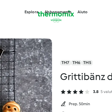
Esplora
Abbonamento
Aiuto
TM7
TM6
TM5
Grittibänz 
3.8
5 valu
Prep. 50min