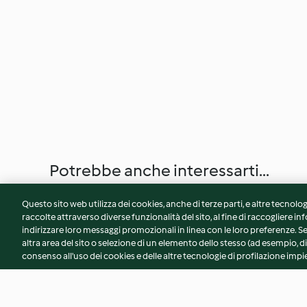
Potrebbe anche interessarti...
Questo sito web utilizza dei cookies, anche di terze parti, e altre tecnolog
raccolte attraverso diverse funzionalità del sito, al fine di raccogliere inf
indirizzare loro messaggi promozionali in linea con le loro preferenze.
altra area del sito o selezione di un elemento dello stesso (ad esempio, di
consenso all'uso dei cookies e delle altre tecnologie di profilazione impie