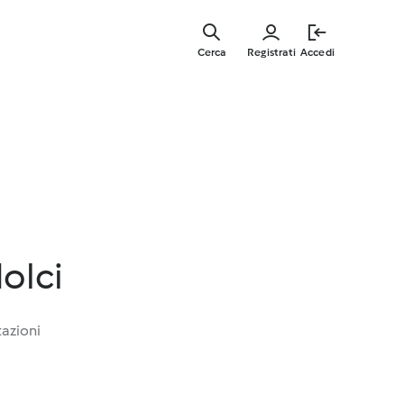
Vai
al
Cerca
Registrati
Accedi
contenut
principal
dolci
tazioni