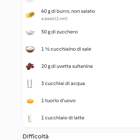
60 g di burro, non salato
a pezzi (1 cm)
50 g di zucchero
1 ½ cucchiaino di sale
20 g di uvetta sultanina
3 cucchiai di acqua
1 tuorlo d'uovo
1 cucchiaio di latte
Difficoltà