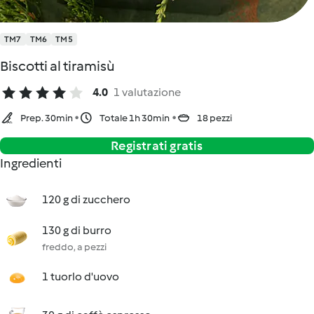
TM7
TM6
TM5
Biscotti al tiramisù
4.0
1 valutazione
Prep. 30min
Totale 1h 30min
18 pezzi
Registrati gratis
Ingredienti
120 g di zucchero
130 g di burro
freddo, a pezzi
1 tuorlo d'uovo