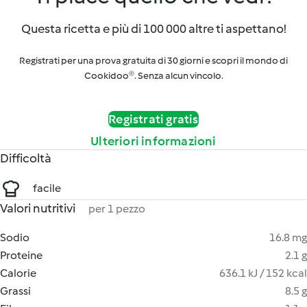
Questa ricetta e più di 100 000 altre ti aspettano!
Registrati per una prova gratuita di 30 giorni e scopri il mondo di
Cookidoo®. Senza alcun vincolo.
Registrati gratis
Ulteriori informazioni
Difficoltà
facile
Valori nutritivi
per 1 pezzo
Sodio
16.8 mg
Proteine
2.1 g
Calorie
636.1 kJ / 152 kcal
Grassi
8.5 g