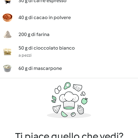
30 g di caffè espresso
40 g di cacao in polvere
200 g di farina
50 g di cioccolato bianco
a pezzi
60 g di mascarpone
Ti piace quello che vedi?