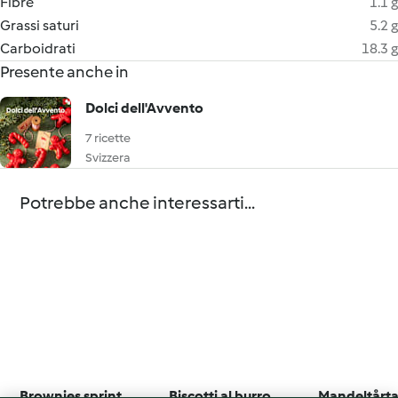
Fibre
1.1 g
Grassi saturi
5.2 g
Carboidrati
18.3 g
Presente anche in
Dolci dell'Avvento
7 ricette
Svizzera
Potrebbe anche interessarti...
Brownies sprint
Biscotti al burro
Mandeltårta