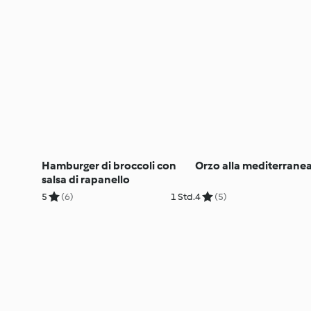
Hamburger di broccoli con
Orzo alla mediterrane
salsa di rapanello
5
(6)
1 Std.
4
(5)