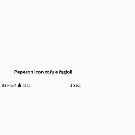
Peperoni con tofu e fagioli
35 Min
4
(11)
1 Std.