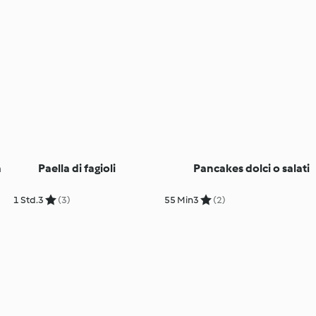
a
Paella di fagioli
Pancakes dolci o salati
1 Std.
3
(3)
55 Min
3
(2)