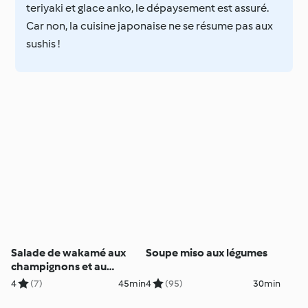
teriyaki et glace anko, le dépaysement est assuré.
Car non, la cuisine japonaise ne se résume pas aux
sushis !
Salade de wakamé aux
Soupe miso aux légumes
champignons et au
sésame
4
(7)
45min
4
(95)
30min