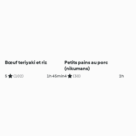
Bœuf teriyaki et riz
Petits pains au porc
(nikumans)
5
(102)
1h 45min
4
(30)
2h