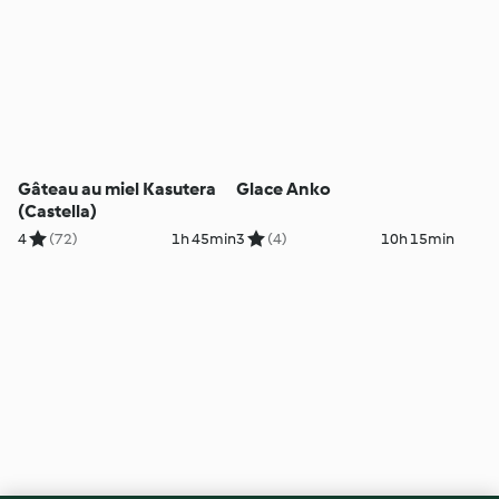
Gâteau au miel Kasutera
Glace Anko
(Castella)
4
(72)
1h 45min
3
(4)
10h 15min