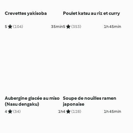
Crevettes yakisoba
Poulet katsu au riz et curry
5
(104)
35min
5
(353)
1h 45min
Aubergine glacée au miso
Soupe de nouilles ramen
(Nasu dengaku)
japonaise
4
(34)
1h
4
(128)
1h 45min