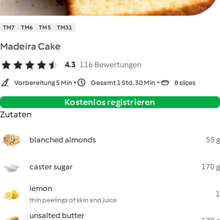
TM7
TM6
TM5
TM31
Madeira Cake
4.3
116 Bewertungen
Vorbereitung 5 Min
Gesamt 1 Std. 30 Min
8 slices
Kostenlos registrieren
Zutaten
blanched almonds
55 g
caster sugar
170 g
lemon
1
thin peelings of skin and juice
unsalted butter