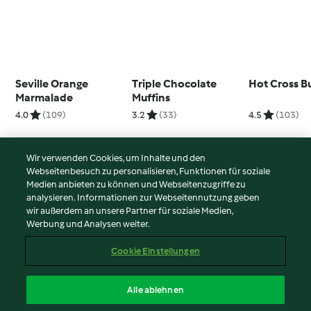
Seville Orange
Triple Chocolate
Hot Cross B
Marmalade
Muffins
4.0
(109)
3.2
(33)
4.5
(103)
Wir verwenden Cookies, um Inhalte und den
Webseitenbesuch zu personalisieren, Funktionen für soziale
© Copyright 2026
Medien anbieten zu können und Webseitenzugriffe zu
analysieren. Informationen zur Webseitennutzung geben
Nutzungsbedingungen
wir außerdem an unsere Partner für soziale Medien,
Werbung und Analysen weiter.
Datenschutzrichtlinien
Disclaimer
Cookie Einstellungen
Impressum
Cookies
Alle ablehnen
Inhalt melden