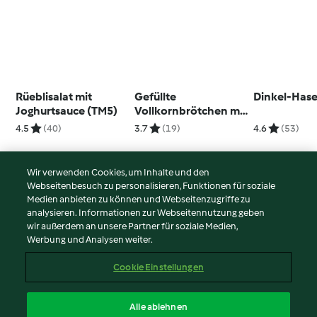
Rüeblisalat mit
Gefüllte
Dinkel-Hase
Joghurtsauce (TM5)
Vollkornbrötchen mit
Gemüsesticks und
4.5
(40)
3.7
(19)
4.6
(53)
Dip
Wir verwenden Cookies, um Inhalte und den
Webseitenbesuch zu personalisieren, Funktionen für soziale
© Copyright 2026
Medien anbieten zu können und Webseitenzugriffe zu
analysieren. Informationen zur Webseitennutzung geben
Nutzungsbedingungen
wir außerdem an unsere Partner für soziale Medien,
Werbung und Analysen weiter.
Datenschutzrichtlinien
Disclaimer
Cookie Einstellungen
Impressum
Cookies
Alle ablehnen