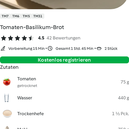
TM7
TM6
TM5
TM31
Tomaten-Basilikum-Brot
4.5
42 Bewertungen
Vorbereitung 15 Min
Gesamt 1 Std. 45 Min
2 Stück
Kostenlos registrieren
Zutaten
Tomaten
75 g
getrocknet
Wasser
440 g
Trockenhefe
1 ½ Pck.