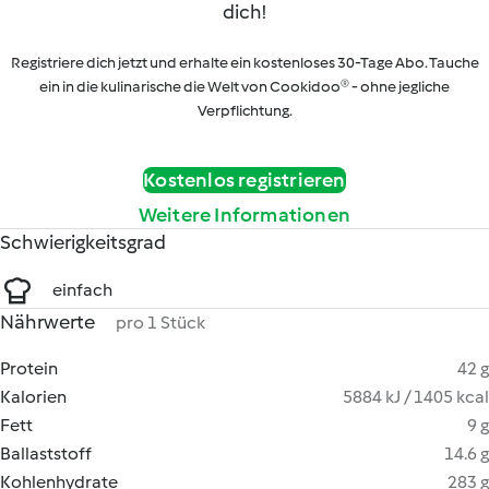
dich!
Registriere dich jetzt und erhalte ein kostenloses 30-Tage Abo. Tauche
ein in die kulinarische die Welt von Cookidoo® - ohne jegliche
Verpflichtung.
Kostenlos registrieren
Weitere Informationen
Schwierigkeitsgrad
einfach
Nährwerte
pro 1 Stück
Protein
42 g
Kalorien
5884 kJ / 1405 kcal
Fett
9 g
Ballaststoff
14.6 g
Kohlenhydrate
283 g