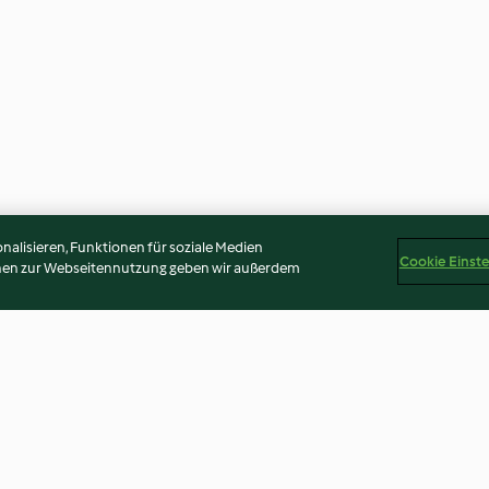
alisieren, Funktionen für soziale Medien
Cookie Einst
onen zur Webseitennutzung geben wir außerdem
ake
Avocado-Zitronen-Creme
Ricotta-Ravioli 