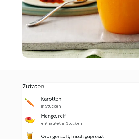
Zutaten
Karotten
in Stücken
Mango, reif
enthäutet, in Stücken
Orangensaft, frisch gepresst