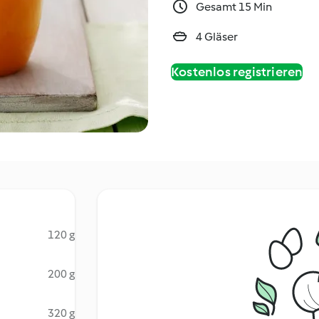
Gesamt 15 Min
4 Gläser
Kostenlos registrieren
120 g
200 g
320 g