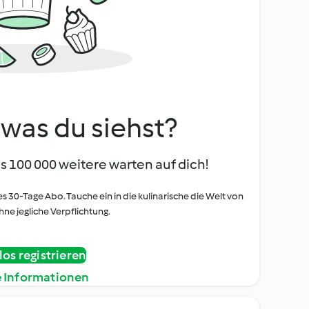
, was du siehst?
s 100 000 weitere warten auf dich!
es 30-Tage Abo. Tauche ein in die kulinarische die Welt von
ne jegliche Verpflichtung.
os registrieren
e Informationen