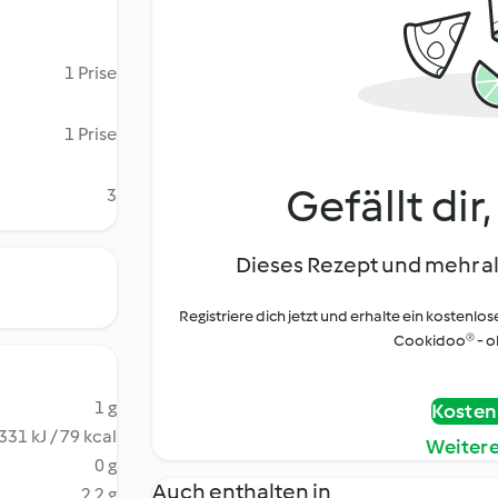
1 Prise
1 Prise
Gefällt dir
3
Dieses Rezept und mehr al
Registriere dich jetzt und erhalte ein kostenlos
Cookidoo® - oh
1 g
Kostenl
331 kJ / 79 kcal
Weiter
0 g
Auch enthalten in
2.2 g