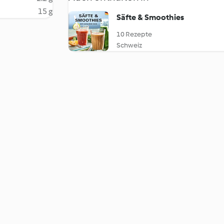
15 g
Säfte & Smoothies
10 Rezepte
Schweiz