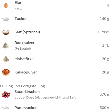
Eier
4
ganz
Zucker
140 g
Salz (optional)
1 Prise
Backpulver
1 TL
(½ Beutel)
Maisstärke
20 g
Kakaopulver
20 g
Füllung und Fertigstellung
Sauerkirschen
370 g
aus der Dose (Abtropfgewicht), und Saft
Puderzucker
300 g