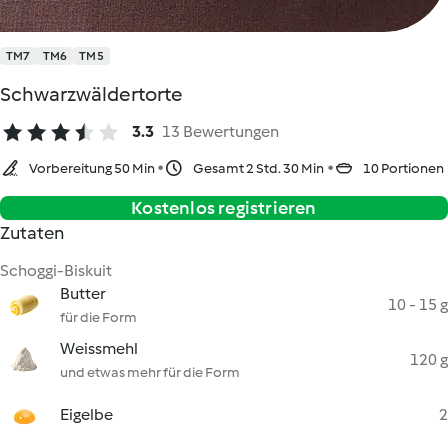
TM7
TM6
TM5
Schwarzwäldertorte
3.3
13 Bewertungen
Vorbereitung 50 Min
Gesamt 2 Std. 30 Min
10 Portionen
Kostenlos registrieren
Zutaten
Schoggi-Biskuit
Butter
10 - 15 g
für die Form
Weissmehl
120 g
und etwas mehr für die Form
Eigelbe
2