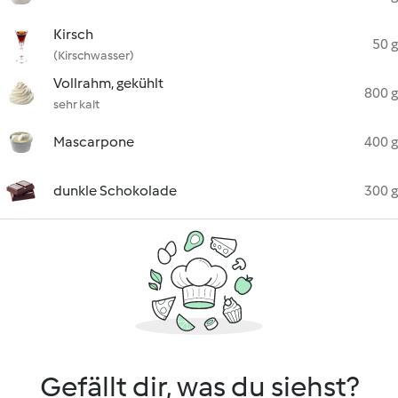
Kirsch
50 g
(Kirschwasser)
Vollrahm, gekühlt
800 g
sehr kalt
Mascarpone
400 g
dunkle Schokolade
300 g
Gefällt dir, was du siehst?