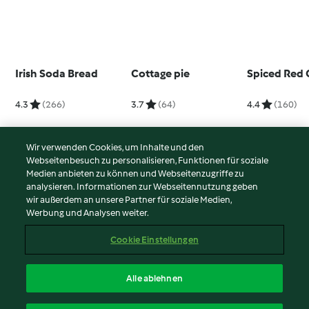
Irish Soda Bread
Cottage pie
Spiced Red
4.3
(266)
3.7
(64)
4.4
(160)
Wir verwenden Cookies, um Inhalte und den
Webseitenbesuch zu personalisieren, Funktionen für soziale
© Copyright 2026
Medien anbieten zu können und Webseitenzugriffe zu
analysieren. Informationen zur Webseitennutzung geben
Nutzungsbedingungen
wir außerdem an unsere Partner für soziale Medien,
Werbung und Analysen weiter.
Datenschutzrichtlinien
Disclaimer
Cookie Einstellungen
Impressum
Cookies
Alle ablehnen
Inhalt melden