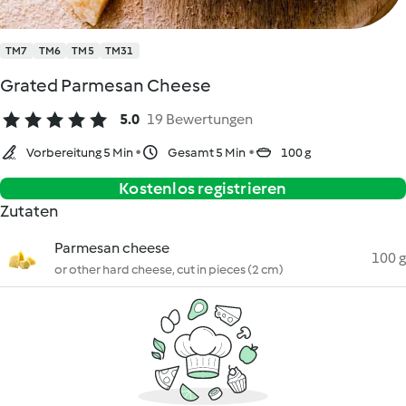
TM7
TM6
TM5
TM31
Grated Parmesan Cheese
5.0
19 Bewertungen
Vorbereitung 5 Min
Gesamt 5 Min
100 g
Kostenlos registrieren
Zutaten
Parmesan cheese
100 g
or other hard cheese, cut in pieces (2 cm)