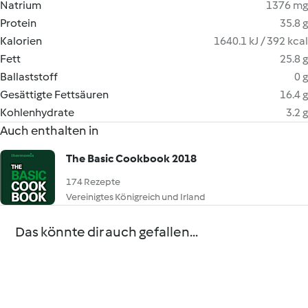
Natrium
1376 mg
Protein
35.8 g
Kalorien
1640.1 kJ / 392 kcal
Fett
25.8 g
Ballaststoff
0 g
Gesättigte Fettsäuren
16.4 g
Kohlenhydrate
3.2 g
Auch enthalten in
The Basic Cookbook 2018
174 Rezepte
Vereinigtes Königreich und Irland
Das könnte dir auch gefallen...