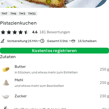
TM7
TM6
TM5
TM31
Pistazienkuchen
4.6
181 Bewertungen
Vorbereitung 25 Min
Gesamt 3 Std.
15 Scheiben
Kostenlos registrieren
Zutaten
Butter
250 g
in Stücken, und etwas mehr zum Einfetten
Mehl
250 g
und etwas mehr zum Bearbeiten
Zucker
230 g