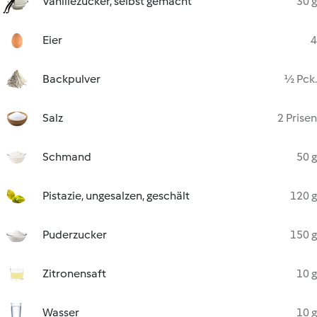
Vanillezucker, selbst gemacht
30 g
Eier
4
Backpulver
½ Pck.
Salz
2 Prisen
Schmand
50 g
Pistazie, ungesalzen, geschält
120 g
Puderzucker
150 g
Zitronensaft
10 g
Wasser
10 g