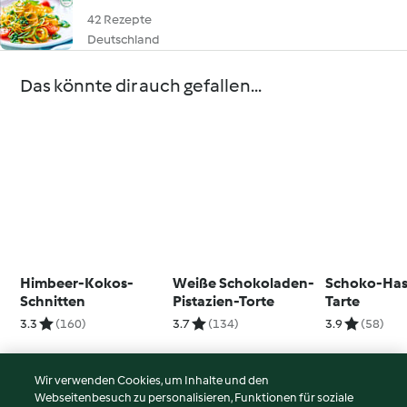
42 Rezepte
Deutschland
Das könnte dir auch gefallen...
Himbeer-Kokos-
Weiße Schokoladen-
Schoko-Has
Schnitten
Pistazien-Torte
Tarte
3.3
(160)
3.7
(134)
3.9
(58)
Wir verwenden Cookies, um Inhalte und den
Webseitenbesuch zu personalisieren, Funktionen für soziale