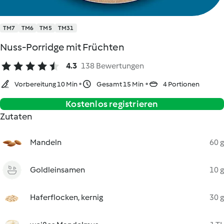
TM7
TM6
TM5
TM31
Nuss-Porridge mit Früchten
4.3
138 Bewertungen
Vorbereitung 10 Min
Gesamt 15 Min
4 Portionen
Kostenlos registrieren
Zutaten
Mandeln
60 g
Goldleinsamen
10 g
Haferflocken, kernig
30 g