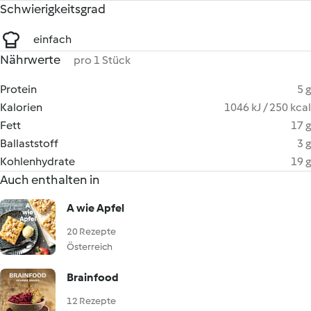
Schwierigkeitsgrad
einfach
Nährwerte
pro 1 Stück
Protein
5 g
Kalorien
1046 kJ / 250 kcal
Fett
17 g
Ballaststoff
3 g
Kohlenhydrate
19 g
Auch enthalten in
A wie Apfel
20 Rezepte
Österreich
Brainfood
12 Rezepte