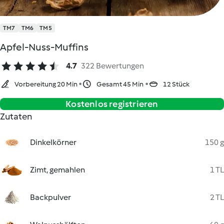
TM7
TM6
TM5
Apfel-Nuss-Muffins
4.7
322 Bewertungen
Vorbereitung 20 Min
Gesamt 45 Min
12 Stück
Kostenlos registrieren
Zutaten
Dinkelkörner
150 g
Zimt, gemahlen
1 TL
Backpulver
2 TL