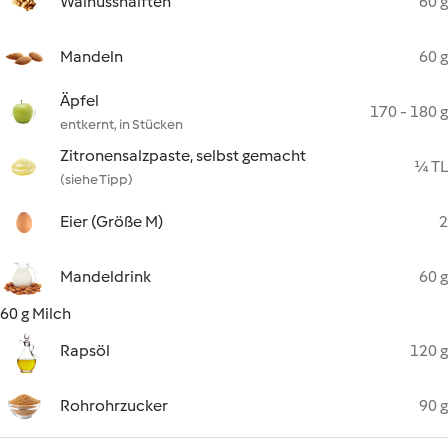
Walnusshälften
60 g
Mandeln
60 g
Äpfel
170 - 180 g
entkernt, in Stücken
Zitronensalzpaste, selbst gemacht
¼ TL
(siehe Tipp)
Eier (Größe M)
2
Mandeldrink
60 g
60 g Milch
Rapsöl
120 g
Rohrohrzucker
90 g