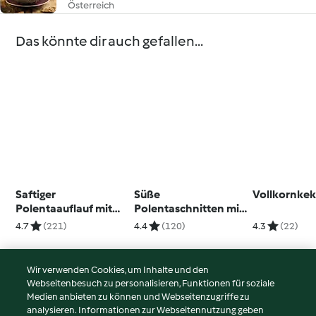
Österreich
Das könnte dir auch gefallen...
Saftiger
Süße
Vollkornke
Polentaauflauf mit
Polentaschnitten mit
Äpfeln (glutenfrei)
Apfelmus
4.7
(221)
4.4
(120)
4.3
(22)
Wir verwenden Cookies, um Inhalte und den
Webseitenbesuch zu personalisieren, Funktionen für soziale
© Copyright 2026
Medien anbieten zu können und Webseitenzugriffe zu
analysieren. Informationen zur Webseitennutzung geben