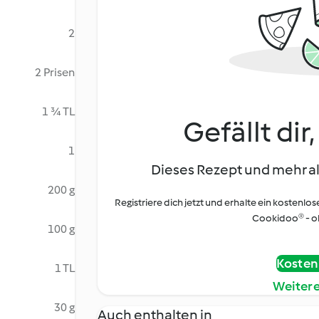
2
2 Prisen
1 ¾ TL
Gefällt dir
1
Dieses Rezept und mehr al
200 g
Registriere dich jetzt und erhalte ein kostenlos
Cookidoo® - oh
100 g
Kostenl
1 TL
Weiter
30 g
Auch enthalten in