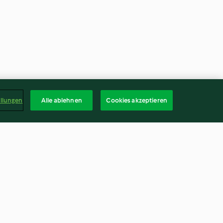
ellungen
Alle ablehnen
Cookies akzeptieren
 Radieschen
Kürbisnocken (glutenfrei)
3.3
(70)