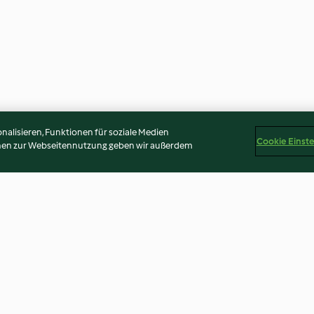
alisieren, Funktionen für soziale Medien
Cookie Einst
onen zur Webseitennutzung geben wir außerdem
Polentaknöderl mit
Dinkelsalat mit
Kürbiskernpesto
und Rucola
3.7
(7)
4.6
(23)