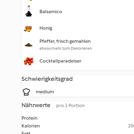
Balsamico
Honig
Pfeffer, frisch gemahlen
etwas mehr zum Dekorieren
Cocktailparadeiser
Schwierigkeitsgrad
medium
Nährwerte
pro 1 Portion
Protein
Kalorien
20
Fett