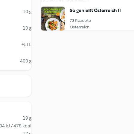
So genießt Österreich II
10 g
73 Rezepte
Österreich
10 g
¼ TL
400 g
19 g
04 kJ / 478 kcal
17 g