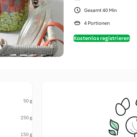
Gesamt 40 Min
4 Portionen
Kostenlos registrieren
50 g
250 g
150 g