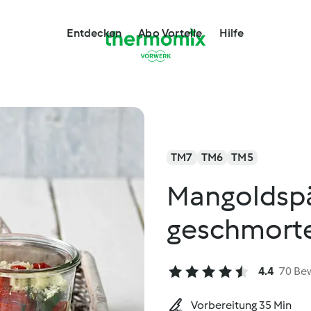
Entdecken
Abo Vorteile
Hilfe
TM7
TM6
TM5
Mangoldspä
geschmorte
4.4
70 Be
Vorbereitung 35 Min