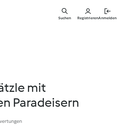
Zum
Hauptinha
Suchen
Registrieren
Anmelden
springen
tzle mit
n Paradeisern
wertungen