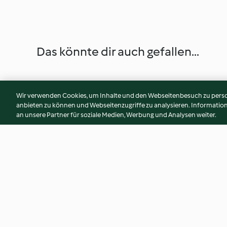
Das könnte dir auch gefallen...
Wir verwenden Cookies, um Inhalte und den Webseitenbesuch zu person
anbieten zu können und Webseitenzugriffe zu analysieren. Informati
an unsere Partner für soziale Medien, Werbung und Analysen weiter.
Maronikekse (glutenfrei)
Rotkrautstrudel
3.8
(15)
4.7
(251)