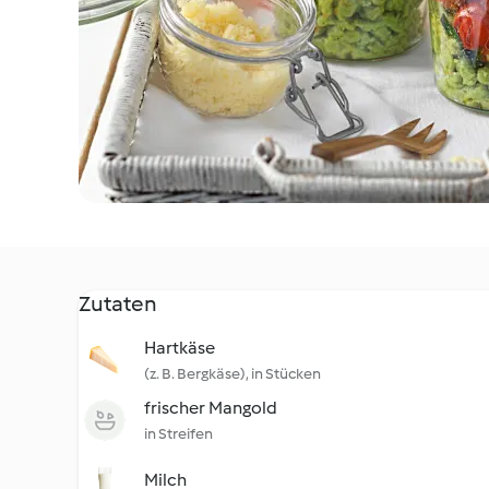
Zutaten
Hartkäse
(z. B. Bergkäse), in Stücken
frischer Mangold
in Streifen
Milch