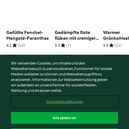
Gefüllte Fenchel-
Gedämpfte Rote
Warmer
Mangold-Paranthas
Rüben mit cremiger
Grünkohlsal
Walnusssauce
Bohnen, Nü
4.1
(13)
3.3
(7)
3.5
(11)
Gojibeeren
Wir verwenden Cookies, um Inhalte und den
Webseitenbesuch zu personalisieren, Funktionen für soziale
© Copyright 2026
Medien anbieten zu können und Webseitenzugriffe zu
analysieren. Informationen zur Webseitennutzung geben
Nutzungsbedingungen
wir außerdem an unsere Partner für soziale Medien,
Werbung und Analysen weiter.
Datenschutzrichtlinien
Disclaimer
Cookie Einstellungen
Impressum
Cookies
Alle ablehnen
Inhalt melden