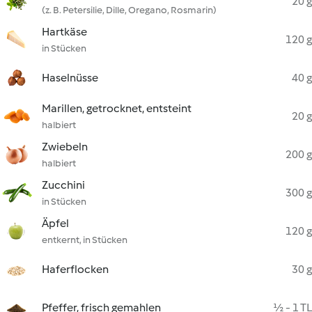
20 g
(z. B. Petersilie, Dille, Oregano, Rosmarin)
Hartkäse
120 g
in Stücken
Haselnüsse
40 g
Marillen, getrocknet, entsteint
20 g
halbiert
Zwiebeln
200 g
halbiert
Zucchini
300 g
in Stücken
Äpfel
120 g
entkernt, in Stücken
Haferflocken
30 g
Pfeffer, frisch gemahlen
½ - 1 TL