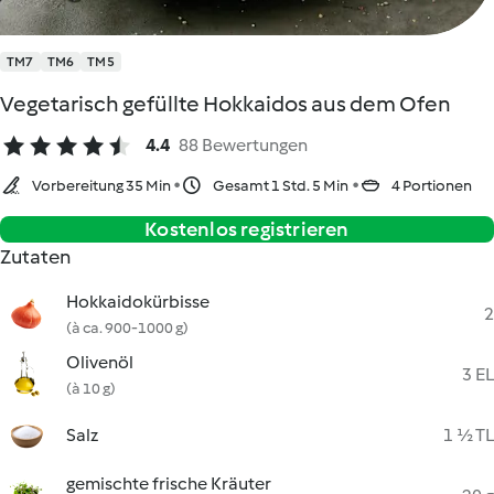
TM7
TM6
TM5
Vegetarisch gefüllte Hokkaidos aus dem Ofen
4.4
88 Bewertungen
Vorbereitung 35 Min
Gesamt 1 Std. 5 Min
4 Portionen
Kostenlos registrieren
Zutaten
Hokkaidokürbisse
2
(à ca. 900-1000 g)
Olivenöl
3 EL
(à 10 g)
Salz
1 ½ TL
gemischte frische Kräuter