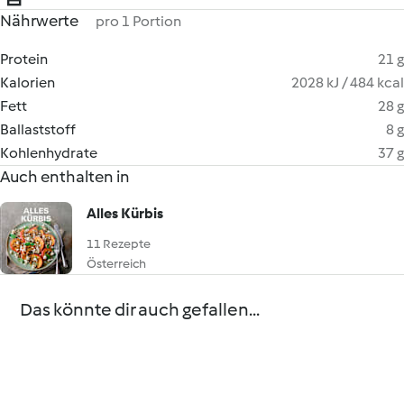
Nährwerte
pro 1 Portion
Protein
21 g
Kalorien
2028 kJ / 484 kcal
Fett
28 g
Ballaststoff
8 g
Kohlenhydrate
37 g
Auch enthalten in
Alles Kürbis
11 Rezepte
Österreich
Das könnte dir auch gefallen...