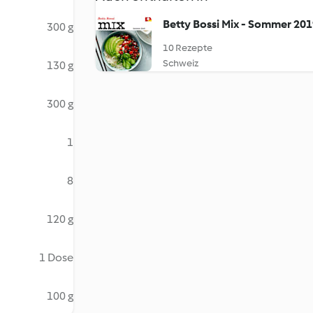
Betty Bossi Mix - Sommer 20
300 g
10 Rezepte
Schweiz
130 g
300 g
1
8
120 g
1 Dose
100 g