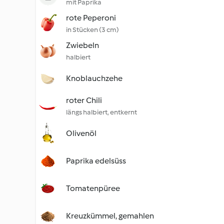
mit Paprika
rote Peperoni
in Stücken (3 cm)
Zwiebeln
halbiert
Knoblauchzehe
roter Chili
längs halbiert, entkernt
Olivenöl
Paprika edelsüss
Tomatenpüree
Kreuzkümmel, gemahlen