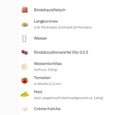
Rindshackfleisch
Langkornreis
(z.B. Parboiled, Kochzeit 20 Minuten)
Wasser
Rindsbouillonwürfel (für 0,5 l)
Weizentortillas
Soft (ca. 320 g)
Tomaten
in Würfel (1.5 cm)
Mais
klein, abgetropft (Abtropfgewicht ca. 140 g)
Crème fraîche