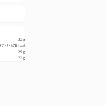
31 g
37 kJ / 678 kcal
29 g
73 g