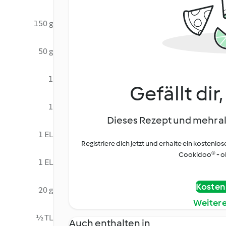
150 g
50 g
1
Gefällt dir
1
Dieses Rezept und mehr al
1 EL
Registriere dich jetzt und erhalte ein kostenlos
Cookidoo® - oh
1 EL
Kostenl
20 g
Weiter
½ TL
Auch enthalten in