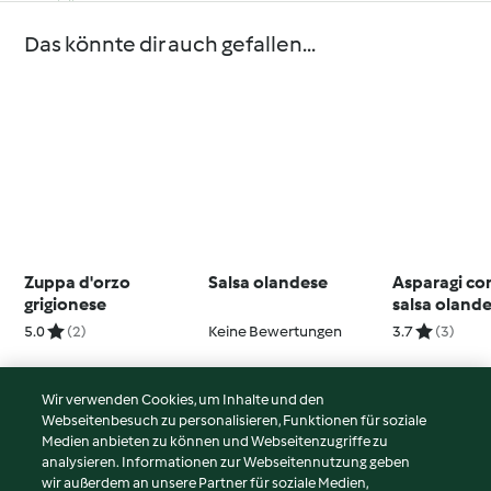
Das könnte dir auch gefallen...
Zuppa d'orzo
Salsa olandese
Asparagi co
grigionese
salsa olande
yogurt
5.0
(2)
Keine Bewertungen
3.7
(3)
Wir verwenden Cookies, um Inhalte und den
Webseitenbesuch zu personalisieren, Funktionen für soziale
© Copyright 2026
Medien anbieten zu können und Webseitenzugriffe zu
analysieren. Informationen zur Webseitennutzung geben
Nutzungsbedingungen
wir außerdem an unsere Partner für soziale Medien,