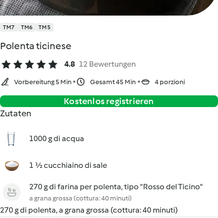
TM7
TM6
TM5
Polenta ticinese
4.8
12 Bewertungen
Vorbereitung 5 Min
Gesamt 45 Min
4 porzioni
Kostenlos registrieren
Zutaten
1000 g di acqua
1 ½ cucchiaino di sale
270 g di farina per polenta, tipo "Rosso del Ticino"
a grana grossa (cottura: 40 minuti)
270 g di polenta, a grana grossa (cottura: 40 minuti)