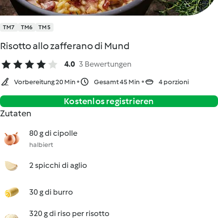
TM7
TM6
TM5
Risotto allo zafferano di Mund
4.0
3 Bewertungen
Vorbereitung 20 Min
Gesamt 45 Min
4 porzioni
Kostenlos registrieren
Zutaten
80 g di cipolle
halbiert
2 spicchi di aglio
30 g di burro
320 g di riso per risotto