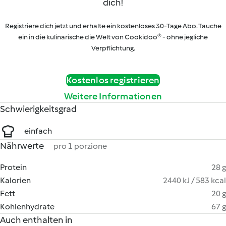
dich!
Registriere dich jetzt und erhalte ein kostenloses 30-Tage Abo. Tauche
ein in die kulinarische die Welt von Cookidoo® - ohne jegliche
Verpflichtung.
Kostenlos registrieren
Weitere Informationen
Schwierigkeitsgrad
einfach
Nährwerte
pro 1 porzione
Protein
28 g
Kalorien
2440 kJ / 583 kcal
Fett
20 g
Kohlenhydrate
67 g
Auch enthalten in