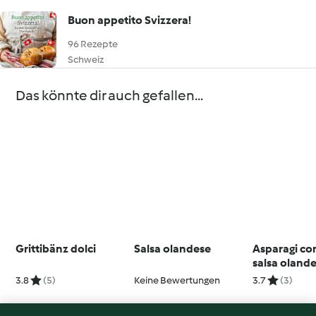
Buon appetito Svizzera!
96 Rezepte
Schweiz
Das könnte dir auch gefallen...
Grittibänz dolci
Salsa olandese
Asparagi co
salsa olande
yogurt
3.8
(5)
Keine Bewertungen
3.7
(3)