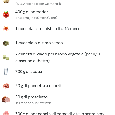
(z. B. Arborio oder Carnaroli)
400 g di pomodori
entkernt, in Würfeln (2 cm)
1 cucchiaino di pistilli di zafferano
1 cucchiaio di timo secco
2 cubetti di dado per brodo vegetale (per 0,5 l
ciascuno cubetto)
700 g di acqua
50 g di pancetta a cubetti
50 g di prosciutto
in Tranchen, in Streifen
300 g di bocconcini di carne di vitello senza nervi