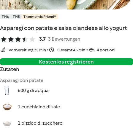
TM6
TM5
Thermomix Friend®
Asparagi con patate e salsa olandese allo yogurt
3.7
3 Bewertungen
Vorbereitung 25 Min
Gesamt 45 Min
4 porzioni
Kostenlos registrieren
Zutaten
Asparagi con patate
600 g di acqua
1 cucchiaino di sale
1 pizzico di zucchero