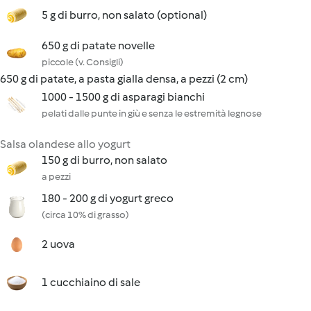
5 g di burro, non salato (optional)
650 g di patate novelle
piccole (v. Consigli)
650 g di patate, a pasta gialla densa, a pezzi (2 cm)
1000 - 1500 g di asparagi bianchi
pelati dalle punte in giù e senza le estremità legnose
Salsa olandese allo yogurt
150 g di burro, non salato
a pezzi
180 - 200 g di yogurt greco
(circa 10% di grasso)
2 uova
1 cucchiaino di sale