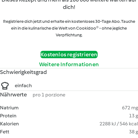
dich!
Registriere dich jetzt und erhalte ein kostenloses 30-Tage Abo. Tauche
ein in die kulinarische die Welt von Cookidoo® - ohne jegliche
Verpflichtung.
Kostenlos registrieren
Weitere Informationen
Schwierigkeitsgrad
einfach
Nährwerte
pro 1 porzione
Natrium
672 mg
Protein
13 g
Kalorien
2288 kJ / 546 kcal
Fett
38 g