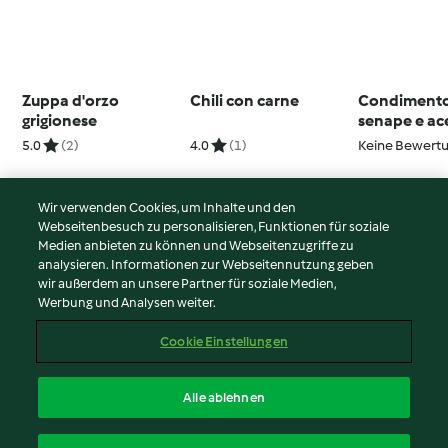
Zuppa d'orzo
Chili con carne
Condimento
grigionese
senape e ac
balsamico
5.0
(2)
4.0
(1)
Keine Bewert
Wir verwenden Cookies, um Inhalte und den
Webseitenbesuch zu personalisieren, Funktionen für soziale
© Copyright 2026
Medien anbieten zu können und Webseitenzugriffe zu
analysieren. Informationen zur Webseitennutzung geben
Nutzungsbedingungen
wir außerdem an unsere Partner für soziale Medien,
Werbung und Analysen weiter.
Datenschutzrichtlinien
Disclaimer
Cookie Einstellungen
Impressum
Cookies
Alle ablehnen
Inhalt melden