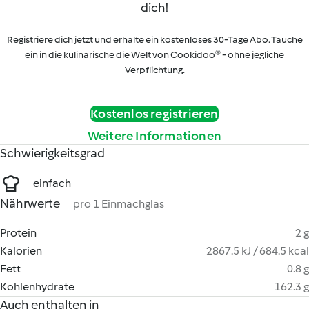
dich!
Registriere dich jetzt und erhalte ein kostenloses 30-Tage Abo. Tauche
ein in die kulinarische die Welt von Cookidoo® - ohne jegliche
Verpflichtung.
Kostenlos registrieren
Weitere Informationen
Schwierigkeitsgrad
einfach
Nährwerte
pro 1 Einmachglas
Protein
2 g
Kalorien
2867.5 kJ / 684.5 kcal
Fett
0.8 g
Kohlenhydrate
162.3 g
Auch enthalten in