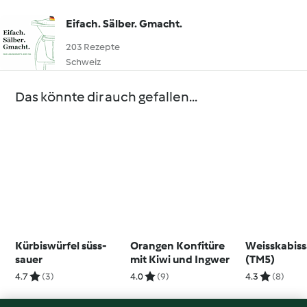
Eifach. Sälber. Gmacht.
203 Rezepte
Schweiz
Das könnte dir auch gefallen...
Kürbiswürfel süss-
Orangen Konfitüre
Weisskabiss
sauer
mit Kiwi und Ingwer
(TM5)
4.7
(3)
4.0
(9)
4.3
(8)