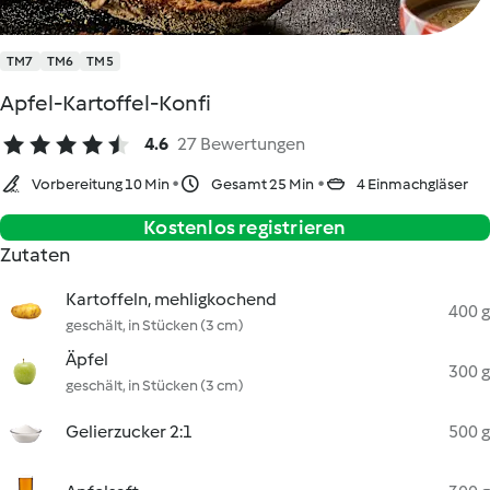
TM7
TM6
TM5
Apfel-Kartoffel-Konfi
4.6
27 Bewertungen
Vorbereitung 10 Min
Gesamt 25 Min
4 Einmachgläser
Kostenlos registrieren
Zutaten
Kartoffeln, mehligkochend
400 g
geschält, in Stücken (3 cm)
Äpfel
300 g
geschält, in Stücken (3 cm)
Gelierzucker 2:1
500 g