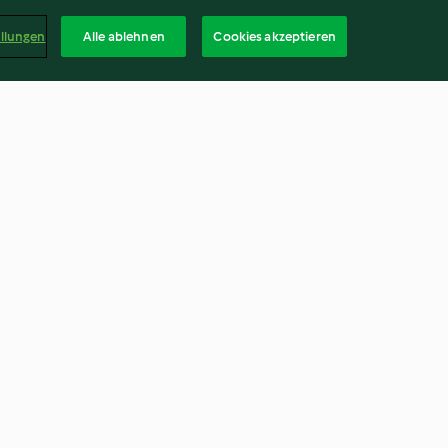
ellungen
Alle ablehnen
Cookies akzeptieren
re mit Kiwi
Weisskabissalat (TM5)
4.3
(8)
Deuts