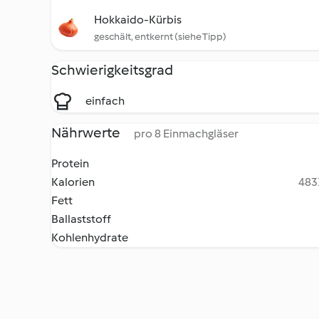
Hokkaido-Kürbis
geschält, entkernt (siehe Tipp)
Schwierigkeitsgrad
einfach
Nährwerte
pro 8 Einmachgläser
Protein
Kalorien
4831
Fett
Ballaststoff
Kohlenhydrate