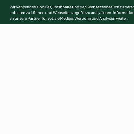
Wir verwenden Cookies, um Inhalte und den Webseitenbesuch zu person
anbieten zu können und Webseitenzugriffe zu analysieren. Informati
an unsere Partner für soziale Medien, Werbung und Analysen weiter.
Mallorquinischer
Birnensenf mit Ro
Mandelkuchen
4.3
(42)
3.0
(2)
© Copyright 2026
Nutzungsbedingungen
Datenschutzrichtlinien