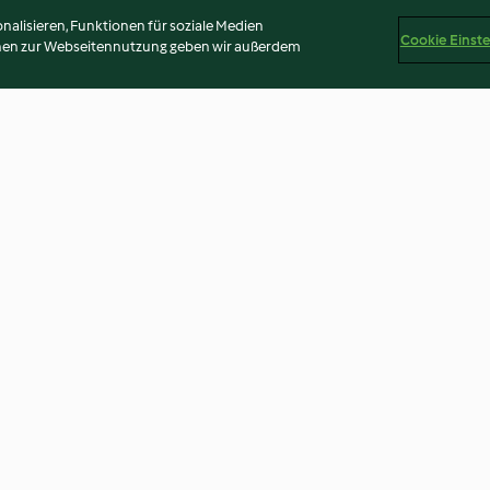
alisieren, Funktionen für soziale Medien
Cookie Einst
onen zur Webseitennutzung geben wir außerdem
smarin
Birnen-Safran Kompott
Orangen Konfitü
und Ingwer
4.0
(2)
4.0
(9)
Disclaimer
Impressum
Cookies
Inhalt melden