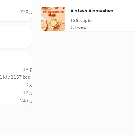
Einfach Einmachen
750 g
10 Rezepte
Schweiz
19 g
 kJ / 1157 kcal
3 g
17 g
243 g