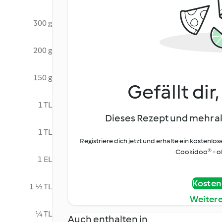
300 g
200 g
150 g
Gefällt dir
1 TL
Dieses Rezept und mehr al
1 TL
Registriere dich jetzt und erhalte ein kostenlos
Cookidoo® - oh
1 EL
Kostenl
1 ½ TL
Weiter
¼ TL
Auch enthalten in