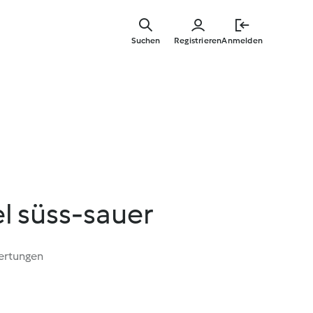
Zum
Hauptinha
Suchen
Registrieren
Anmelden
springen
l süss-sauer
ertungen