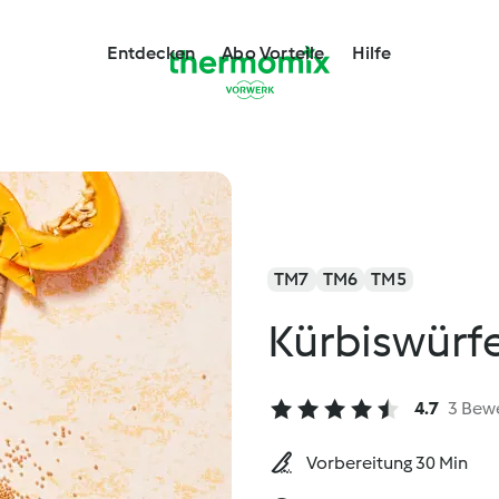
Entdecken
Abo Vorteile
Hilfe
TM7
TM6
TM5
Kürbiswürfe
4.7
3 Bew
Vorbereitung 30 Min