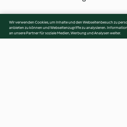
Wir verwenden Cookies, um Inhalte und den Webseitenbesuch zu person
anbieten zu können und Webseitenzugriffe zu analysieren. Informati
an unsere Partner für soziale Medien, Werbung und Analysen weiter.
Papaya-Kiwi-Smoothie
Banana Bread Mug
4.4
(108)
3.8
(82)
© Copyright 2026