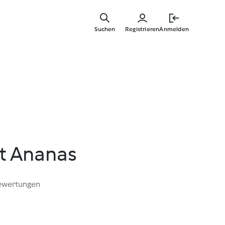
Zum
Hauptinha
Suchen
Registrieren
Anmelden
springen
it Ananas
ewertungen