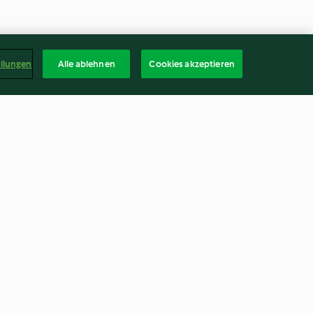
ellungen
Alle ablehnen
Cookies akzeptieren
aden-Pudding
Weihnachtskakao
4.0
(179)