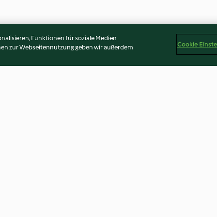
alisieren, Funktionen für soziale Medien
Cookie Einst
onen zur Webseitennutzung geben wir außerdem
 Cake
Weiße Schoko-Kichererbsen-
Kokos-Schokol
Mousse
(Milchfrei)
3.1
(13)
4.2
(238)