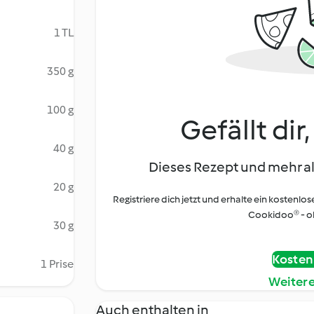
1 TL
350 g
100 g
Gefällt dir
40 g
Dieses Rezept und mehr al
20 g
Registriere dich jetzt und erhalte ein kostenlos
Cookidoo® - oh
30 g
Kostenl
1 Prise
Weiter
Auch enthalten in