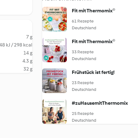
Fit mit Thermomix®
61 Rezepte
Deutschland
7 g
Fit mit Thermomix®
48 kJ / 298 kcal
33 Rezepte
14 g
Deutschland
4.3 g
32 g
Frühstück ist fertig!
23 Rezepte
Deutschland
#zuHausemitThermomix
25 Rezepte
Deutschland