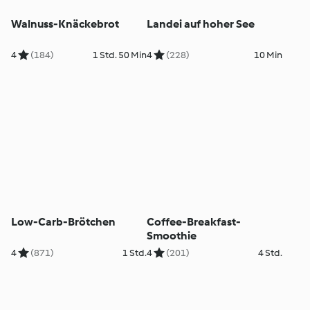
Walnuss-Knäckebrot
Landei auf hoher See
4
(184)
1 Std. 50 Min
4
(228)
10 Min
Low-Carb-Brötchen
Coffee-Breakfast-
Smoothie
4
(871)
1 Std.
4
(201)
4 Std.