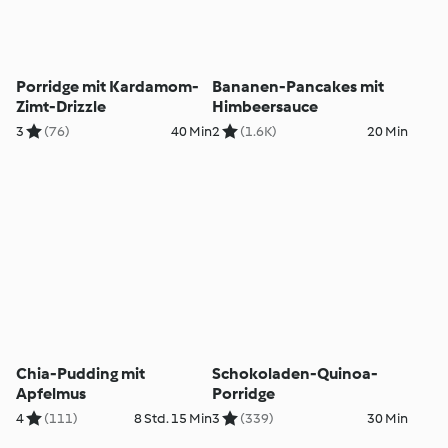
Porridge mit Kardamom-
Bananen-Pancakes mit
Zimt-Drizzle
Himbeersauce
3
(76)
40 Min
2
(1.6K)
20 Min
Chia-Pudding mit
Schokoladen-Quinoa-
Apfelmus
Porridge
4
(111)
8 Std. 15 Min
3
(339)
30 Min