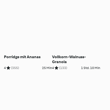
Porridge mit Ananas
Vollkorn-Walnuss-
Granola
4
(355)
25 Min
4
(133)
1 Std. 10 Min