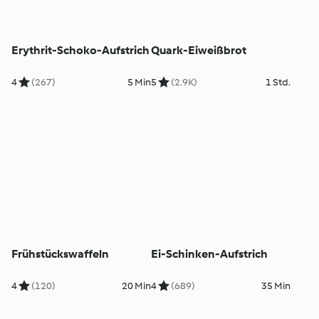
Erythrit-Schoko-Aufstrich
Quark-Eiweißbrot
4
(267)
5 Min
5
(2.9K)
1 Std.
Frühstückswaffeln
Ei-Schinken-Aufstrich
4
(120)
20 Min
4
(689)
35 Min