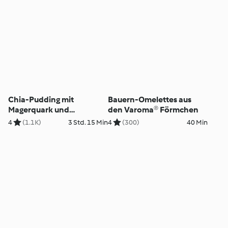
Chia-Pudding mit
Bauern-Omelettes aus
Magerquark und
den Varoma® Förmchen
Himbeeren
4
(1.1K)
3 Std. 15 Min
4
(300)
40 Min