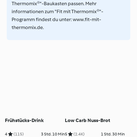
Thermomix®"-Baukasten passen. Mehr
informationen zum "Fit mit Thermomix®"-
Programm findest du unter: www.fit-mit-
thermomix.de.
Frühstücks-Drink
Low Carb Nuss-Brot
4
(115)
3 Std. 10 Min
5
(2.4K)
1 Std. 30 Min