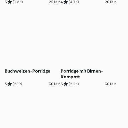
5
(1.6K)
25 Min
4
(4.1K)
20 Min
Buchweizen-Porridge
Porridge mit Birnen-
Kompott
3
(259)
30 Min
5
(2.2K)
30 Min