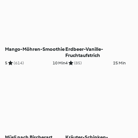
Mango-Möhren-Smoothie
Erdbeer-Vanille-
Fruchtaufstrich
5
(614)
10 Min
4
(85)
25 Min
Müsli nach Bircherart
Kräuter-Schinken-