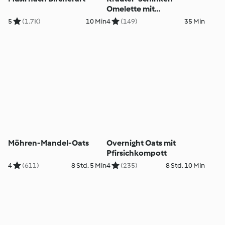
Omelette mit
Kaiserschoten
5
(1.7K)
10 Min
4
(149)
35 Min
Möhren-Mandel-Oats
Overnight Oats mit
Pfirsichkompott
4
(611)
8 Std. 5 Min
4
(235)
8 Std. 10 Min