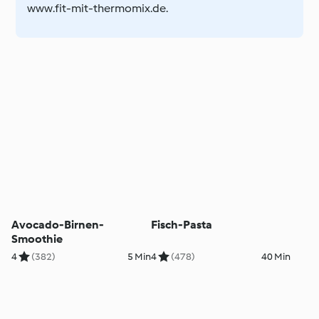
www.fit-mit-thermomix.de.
Avocado-Birnen-
Fisch-Pasta
Smoothie
4
(382)
5 Min
4
(478)
40 Min