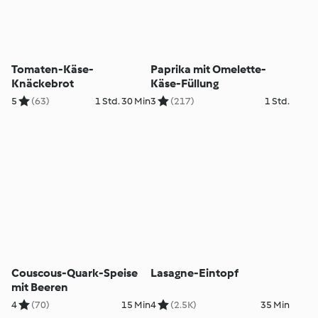
Tomaten-Käse-
Paprika mit Omelette-
Knäckebrot
Käse-Füllung
5
(63)
1 Std. 30 Min
3
(217)
1 Std.
Couscous-Quark-Speise
Lasagne-Eintopf
mit Beeren
4
(70)
15 Min
4
(2.5K)
35 Min