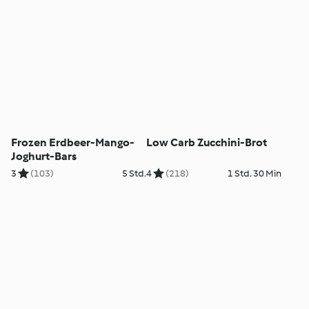
Frozen Erdbeer-Mango-
Low Carb Zucchini-Brot
Joghurt-Bars
3
(103)
5 Std.
4
(218)
1 Std. 30 Min