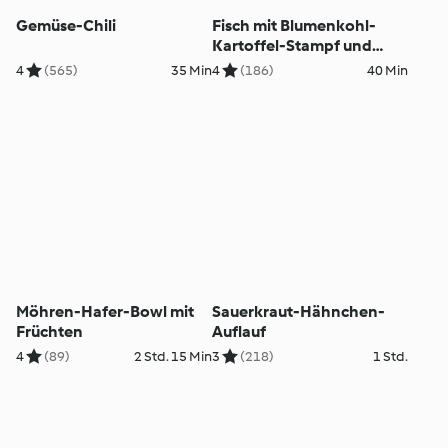
Gemüse-Chili
Fisch mit Blumenkohl-
Kartoffel-Stampf und
Gemüse
4
(565)
35 Min
4
(186)
40 Min
Möhren-Hafer-Bowl mit
Sauerkraut-Hähnchen-
Früchten
Auflauf
4
(89)
2 Std. 15 Min
3
(218)
1 Std.