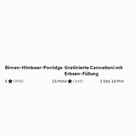
Birnen-Himbeer-Porridge
Gratinierte Cannelloni mit
Erbsen-Füllung
5
(998)
15 Min
4
(449)
1 Std. 10 Min