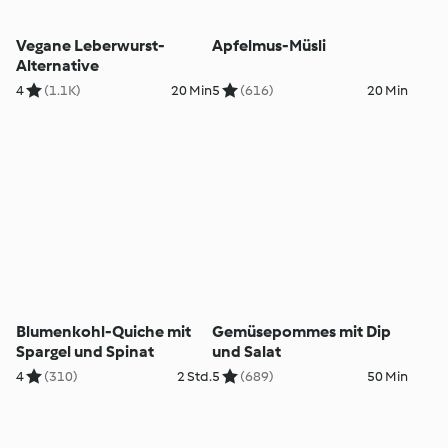
Vegane Leberwurst-
Apfelmus-Müsli
Alternative
4
(1.1K)
20 Min
5
(616)
20 Min
Blumenkohl-Quiche mit
Gemüsepommes mit Dip
Spargel und Spinat
und Salat
4
(310)
2 Std.
5
(689)
50 Min