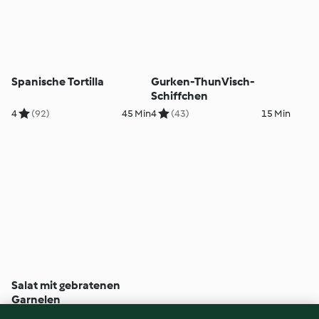
Spanische Tortilla
Gurken-ThunVisch-
Schiffchen
4
(92)
45 Min
4
(43)
15 Min
Salat mit gebratenen
Garnelen
5
(382)
20 Min