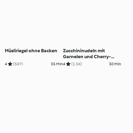
Müsliriegel ohne Backen
Zucchininudeln mit
Garnelen und Cherry-
Tomaten
4
(507)
35 Min
4
(1.5K)
30 Min