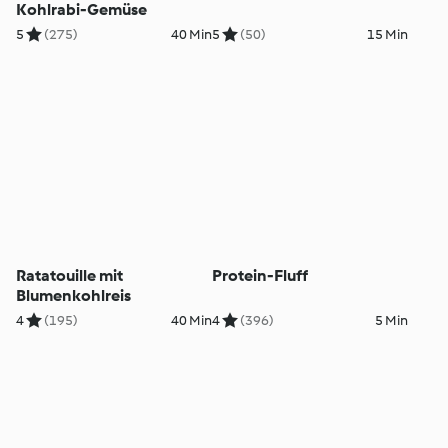
Kohlrabi-Gemüse
5
(275)
40 Min
5
(50)
15 Min
Ratatouille mit
Protein-Fluff
Blumenkohlreis
4
(195)
40 Min
4
(396)
5 Min