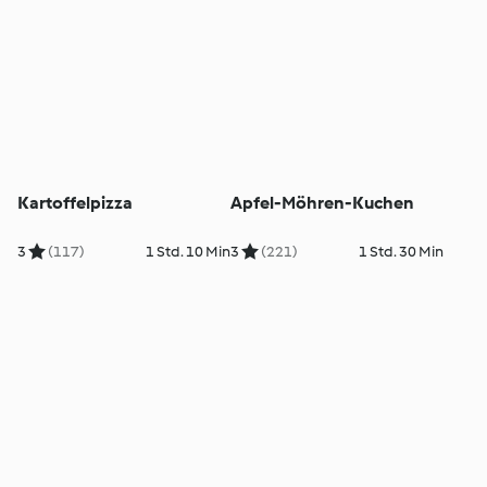
Kartoffelpizza
Apfel-Möhren-Kuchen
3
(117)
1 Std. 10 Min
3
(221)
1 Std. 30 Min