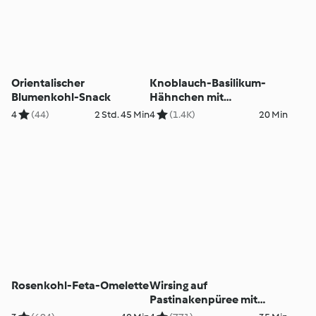
Orientalischer
Knoblauch-Basilikum-
Blumenkohl-Snack
Hähnchen mit
Kürbisgemüse
4
(44)
2 Std. 45 Min
4
(1.4K)
20 Min
Rosenkohl-Feta-Omelette
Wirsing auf
Pastinakenpüree mit
Cranberrys und