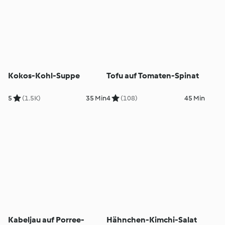
Kokos-Kohl-Suppe
Tofu auf Tomaten-Spinat
5
(1.5K)
35 Min
4
(108)
45 Min
Kabeljau auf Porree-
Hähnchen-Kimchi-Salat