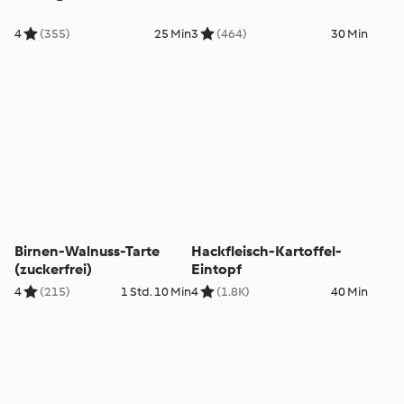
4
(355)
25 Min
3
(464)
30 Min
Birnen-Walnuss-Tarte
Hackfleisch-Kartoffel-
(zuckerfrei)
Eintopf
4
(215)
1 Std. 10 Min
4
(1.8K)
40 Min