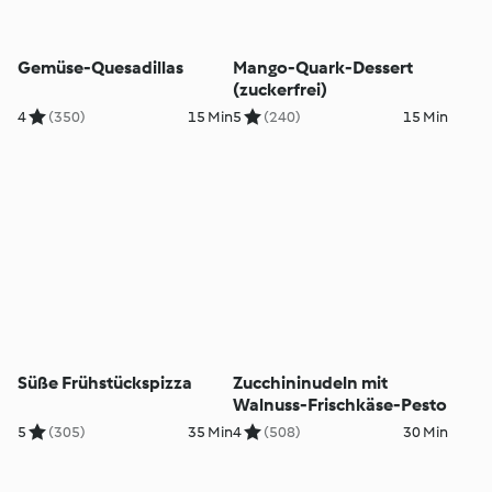
Gemüse-Quesadillas
Mango-Quark-Dessert
(zuckerfrei)
4
(350)
15 Min
5
(240)
15 Min
Süße Frühstückspizza
Zucchininudeln mit
Walnuss-Frischkäse-Pesto
5
(305)
35 Min
4
(508)
30 Min