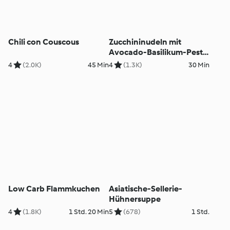
Chili con Couscous
Zucchininudeln mit
Avocado-Basilikum-Pesto
und Sesamlachs
4
(2.0K)
45 Min
4
(1.3K)
30 Min
Low Carb Flammkuchen
Asiatische-Sellerie-
Hühnersuppe
4
(1.8K)
1 Std. 20 Min
5
(678)
1 Std.