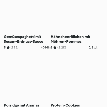
Gemüsespaghetti mit
Hähnchenröllchen mit
Sesam-Erdnuss-Sauce
Möhren-Pommes
5
(992)
40 Min
5
(1.2K)
1 Std.
Porridge mit Ananas
Protein-Cookies