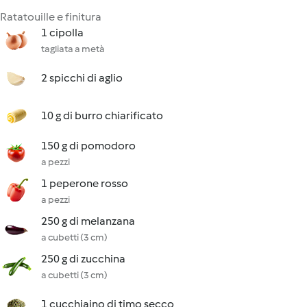
Ratatouille e finitura
1 cipolla
tagliata a metà
2 spicchi di aglio
10 g di burro chiarificato
150 g di pomodoro
a pezzi
1 peperone rosso
a pezzi
250 g di melanzana
a cubetti (3 cm)
250 g di zucchina
a cubetti (3 cm)
1 cucchiaino di timo secco