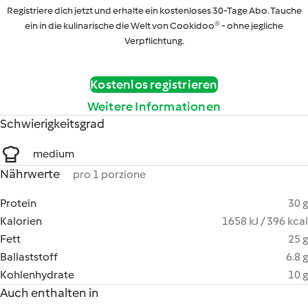
Registriere dich jetzt und erhalte ein kostenloses 30-Tage Abo. Tauche
ein in die kulinarische die Welt von Cookidoo® - ohne jegliche
Verpflichtung.
Kostenlos registrieren
Weitere Informationen
Schwierigkeitsgrad
medium
Nährwerte
pro 1 porzione
Protein
30 g
Kalorien
1658 kJ / 396 kcal
Fett
25 g
Ballaststoff
6.8 g
Kohlenhydrate
10 g
Auch enthalten in