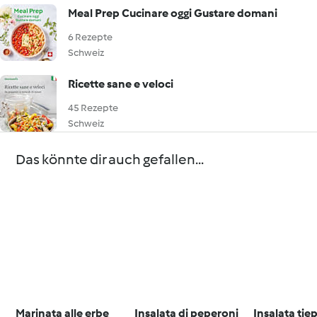
Meal Prep Cucinare oggi Gustare domani
6 Rezepte
Schweiz
Ricette sane e veloci
45 Rezepte
Schweiz
Das könnte dir auch gefallen...
Marinata alle erbe
Insalata di peperoni
Insalata tie