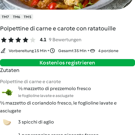
TM7
TM6
TM5
Polpettine di carne e carote con ratatouille
4.1
9 Bewertungen
Vorbereitung 15 Min
Gesamt 35 Min
4 porzione
Kostenlos registrieren
Zutaten
Polpettine di carne e carote
½ mazzetto di prezzemolo fresco
le foglioline lavate e asciugate
½ mazzetto di coriandolo fresco, le foglioline lavate e
asciugate
3 spicchi di aglio