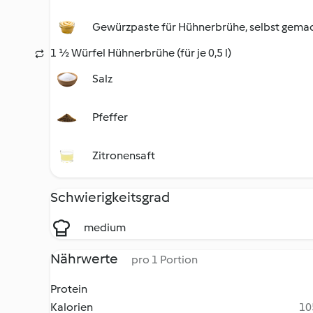
Gewürzpaste für Hühnerbrühe, selbst gema
1 ½ Würfel Hühnerbrühe (für je 0,5 l)
Salz
Pfeffer
Zitronensaft
Schwierigkeitsgrad
medium
Nährwerte
pro 1 Portion
Protein
Kalorien
10