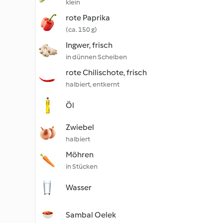
klein
rote Paprika
(ca. 150 g)
Ingwer, frisch
in dünnen Scheiben
rote Chilischote, frisch
halbiert, entkernt
Öl
Zwiebel
halbiert
Möhren
in Stücken
Wasser
Sambal Oelek