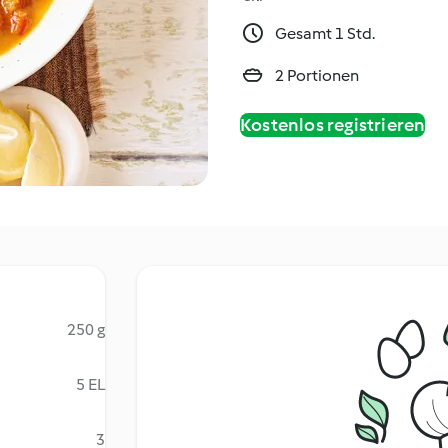
Gesamt 1 Std.
2 Portionen
Kostenlos registrieren
250 g
5 EL
3