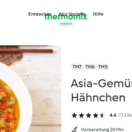
Entdecken
Abo Vorteile
Hilfe
TM7
TM6
TM5
Asia-Gemü
Hähnchen
4.4
713 B
Vorbereitung 20 Min