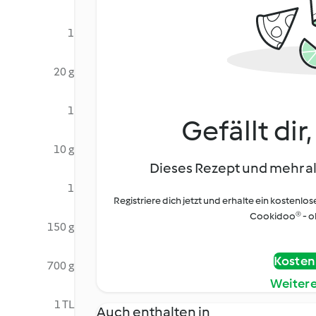
1
20 g
1
Gefällt dir
10 g
Dieses Rezept und mehr al
1
Registriere dich jetzt und erhalte ein kostenlos
Cookidoo® - oh
150 g
Kostenl
700 g
Weiter
1 TL
Auch enthalten in