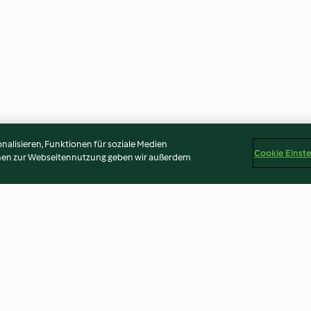
alisieren, Funktionen für soziale Medien
Cookie Einst
onen zur Webseitennutzung geben wir außerdem
egelei
Ingwer-Tomaten-Eintopf mit
Pekingsuppe
Garnelen