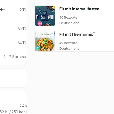
Fit mit Intervallfasten
cht
2 TL
40 Rezepte
Deutschland
½ TL
Fit mit Thermomix®
¼ TL
49 Rezepte
Deutschland
1 - 2 Spritzer
32 g
52 kJ / 251 kcal