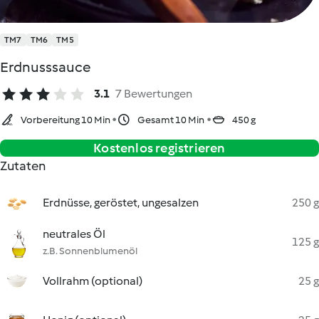
TM7
TM6
TM5
Erdnusssauce
3.1
7 Bewertungen
Vorbereitung 10 Min
Gesamt 10 Min
450 g
Kostenlos registrieren
Zutaten
Erdnüsse, geröstet, ungesalzen
250 g
neutrales Öl
125 g
z.B. Sonnenblumenöl
Vollrahm (optional)
25 g