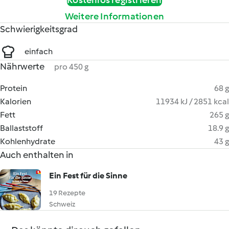
Kostenlos registrieren
Weitere Informationen
Schwierigkeitsgrad
einfach
Nährwerte
pro 450 g
Protein
68 g
Kalorien
11934 kJ / 2851 kcal
Fett
265 g
Ballaststoff
18.9 g
Kohlenhydrate
43 g
Auch enthalten in
Ein Fest für die Sinne
19 Rezepte
Schweiz