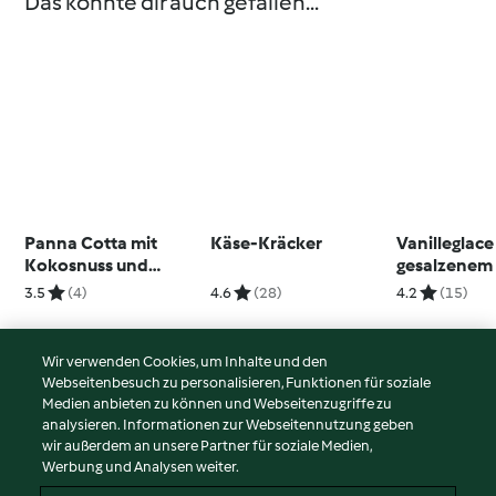
Das könnte dir auch gefallen...
Panna Cotta mit
Käse-Kräcker
Vanilleglace
Kokosnuss und
gesalzenem
caramelisierten
3.5
(4)
4.6
(28)
4.2
(15)
Orangen
Wir verwenden Cookies, um Inhalte und den
Webseitenbesuch zu personalisieren, Funktionen für soziale
© Copyright 2026
Medien anbieten zu können und Webseitenzugriffe zu
analysieren. Informationen zur Webseitennutzung geben
Nutzungsbedingungen
wir außerdem an unsere Partner für soziale Medien,
Werbung und Analysen weiter.
Datenschutzrichtlinien