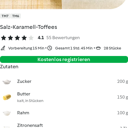
TM7
TM6
Salz-Karamell-Toffees
4.1
55 Bewertungen
Vorbereitung 15 Min
Gesamt 1 Std. 45 Min
28 Stücke
Kostenlos registrieren
Zutaten
Zucker
200 g
Butter
150 g
kalt, in Stücken
Rahm
100 g
Zitronensaft