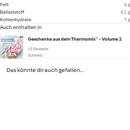
Fett
6 g
Ballaststoff
0.1 g
Kohlenhydrate
7 g
Auch enthalten in
Geschenke aus dem Thermomix® - Volume 2
22 Rezepte
Schweiz
Das könnte dir auch gefallen...