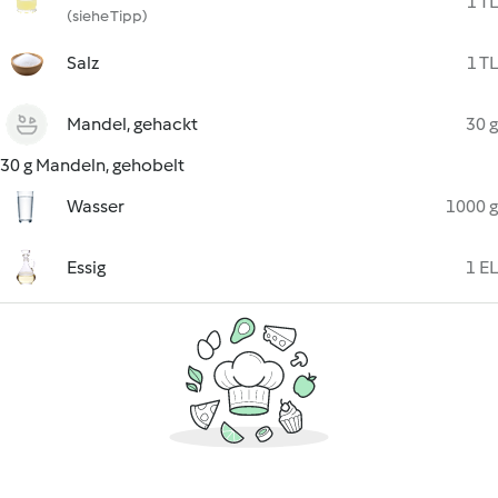
1 TL
(siehe Tipp)
Salz
1 TL
Mandel, gehackt
30 g
30 g Mandeln, gehobelt
Wasser
1000 g
Essig
1 EL