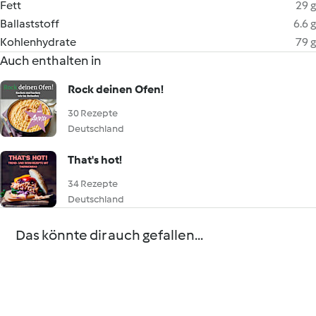
Fett
29 g
Ballaststoff
6.6 g
Kohlenhydrate
79 g
Auch enthalten in
Rock deinen Ofen!
30 Rezepte
Deutschland
That's hot!
34 Rezepte
Deutschland
Das könnte dir auch gefallen...