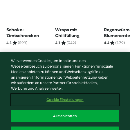
Schoko-
Wraps mit
Regenwürme
Zimtschnecken
Chilifüllung
Blumenerd
4.1
(599)
4.1
(342)
4.4
(179)
Wir verwenden Cookies, um Inhalte und den
Webseitenbesuch zu personalisieren, Funktionen für soziale
© Copyright 2026
Medien anbieten zu können und Webseitenzugriffe zu
analysieren. Informationen zur Webseitennutzung geben
Nutzungsbedingungen
wir außerdem an unsere Partner für soziale Medien,
Werbung und Analysen weiter.
Datenschutzrichtlinien
Disclaimer
Cookie Einstellungen
Impressum
Cookies
Alle ablehnen
Inhalt melden