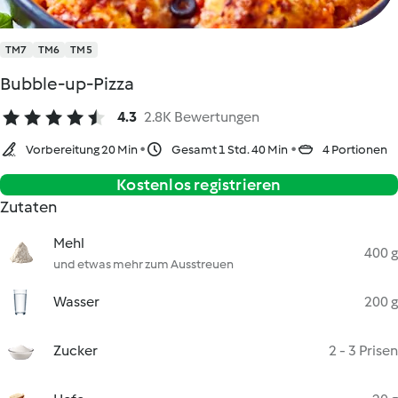
TM7
TM6
TM5
Bubble-up-Pizza
4.3
2.8K Bewertungen
Vorbereitung 20 Min
Gesamt 1 Std. 40 Min
4 Portionen
Kostenlos registrieren
Zutaten
Mehl
400 g
und etwas mehr zum Ausstreuen
Wasser
200 g
Zucker
2 - 3 Prisen