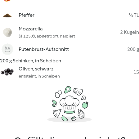
Pfeffer
½ TL
Mozzarella
2 Kugeln
(à 125 g), abgetropft, halbiert
Putenbrust-Aufschnitt
200 g
200 g Schinken, in Scheiben
Oliven, schwarz
15
entsteint, in Scheiben