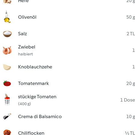
Hefe
20 g
Olivenöl
50 g
Salz
2 TL
Zwiebel
1
halbiert
Knoblauchzehe
1
Tomatenmark
20 g
stückige Tomaten
1 Dose
(400 g)
Crema di Balsamico
10 g
Chiliflocken
½ TL