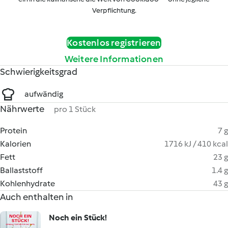
Verpflichtung.
Kostenlos registrieren
Weitere Informationen
Schwierigkeitsgrad
aufwändig
Nährwerte
pro 1 Stück
Protein
7 g
Kalorien
1716 kJ / 410 kcal
Fett
23 g
Ballaststoff
1.4 g
Kohlenhydrate
43 g
Auch enthalten in
Noch ein Stück!