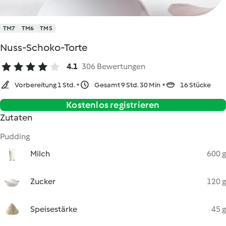
TM7
TM6
TM5
Nuss-Schoko-Torte
4.1
306 Bewertungen
Vorbereitung 1 Std.
Gesamt 9 Std. 30 Min
16 Stücke
Kostenlos registrieren
Zutaten
Pudding
Milch
600 g
Zucker
120 g
Speisestärke
45 g