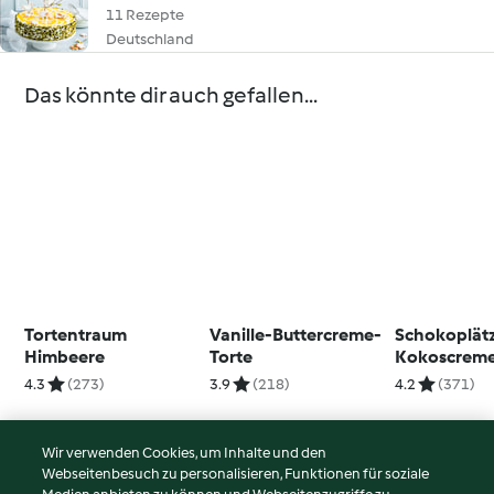
11 Rezepte
Deutschland
Das könnte dir auch gefallen...
Tortentraum
Vanille-Buttercreme-
Schokoplät
Himbeere
Torte
Kokoscrem
4.3
(273)
3.9
(218)
4.2
(371)
Wir verwenden Cookies, um Inhalte und den
Webseitenbesuch zu personalisieren, Funktionen für soziale