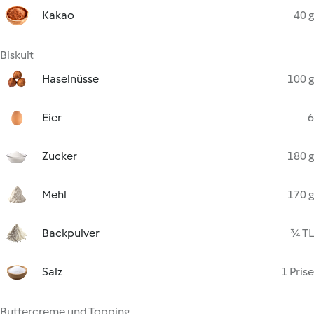
Kakao
40 g
Biskuit
Haselnüsse
100 g
Eier
6
Zucker
180 g
Mehl
170 g
Backpulver
¾ TL
Salz
1 Prise
Buttercreme und Topping