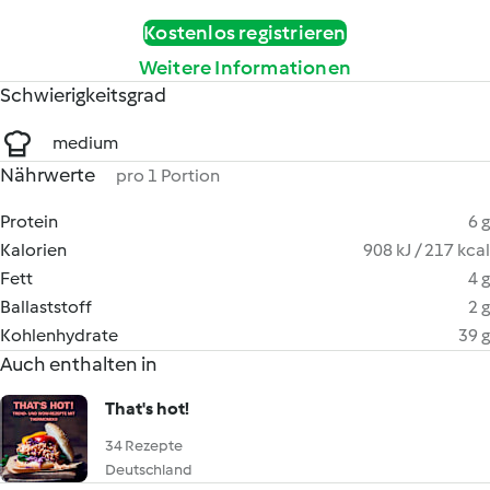
Kostenlos registrieren
Weitere Informationen
Schwierigkeitsgrad
medium
Nährwerte
pro 1 Portion
Protein
6 g
Kalorien
908 kJ / 217 kcal
Fett
4 g
Ballaststoff
2 g
Kohlenhydrate
39 g
Auch enthalten in
That's hot!
34 Rezepte
Deutschland