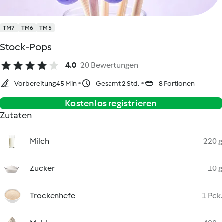
TM7
TM6
TM5
Stock-Pops
4.0
20 Bewertungen
Vorbereitung 45 Min
Gesamt 2 Std.
8 Portionen
Kostenlos registrieren
Zutaten
Milch
220 g
Zucker
10 g
Trockenhefe
1 Pck.