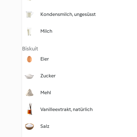
Kondensmilch, ungesüsst
Milch
Biskuit
Eier
Zucker
Mehl
Vanilleextrakt, natürlich
Salz