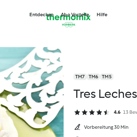
Entdecken
Abo Vorteile
Hilfe
TM7
TM6
TM5
Tres Leche
4.6
13 Be
Vorbereitung 30 Min