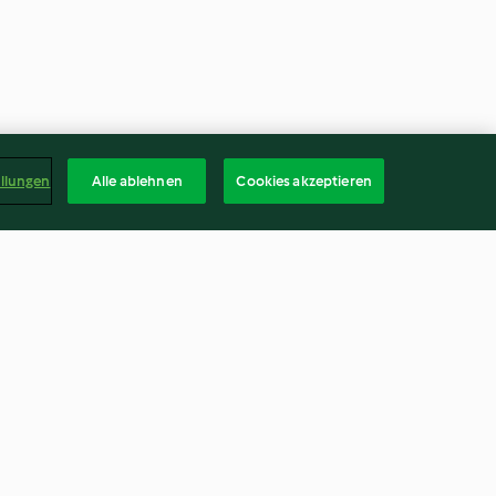
ellungen
Alle ablehnen
Cookies akzeptieren
Bowl
Margarita
4.7
(13)