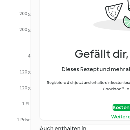
200 g
200 g
Gefällt dir
4
Dieses Rezept und mehr al
120 g
Registriere dich jetzt und erhalte ein kostenlos
120 g
Cookidoo® - oh
1 EL
Kostenl
Weiter
1 Prise
Auch enthalten in