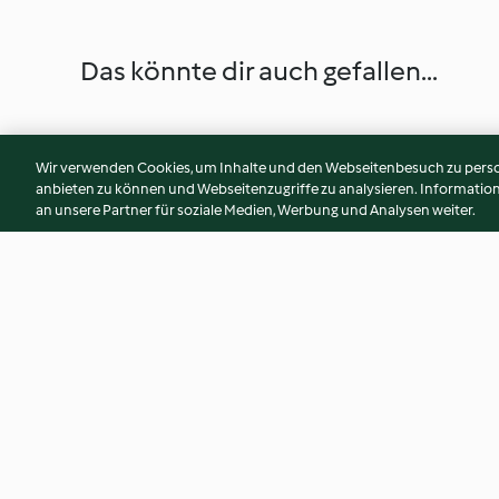
Das könnte dir auch gefallen...
Wir verwenden Cookies, um Inhalte und den Webseitenbesuch zu person
anbieten zu können und Webseitenzugriffe zu analysieren. Informati
an unsere Partner für soziale Medien, Werbung und Analysen weiter.
Baklava-Käsekuchen
New York Cheesec
3.7
(3)
4.8
(652)