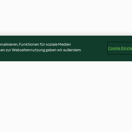
alisieren, Funktionen für soziale Medien
Cookie Einst
onen zur Webseitennutzung geben wir außerdem
ake
Mango-Smoothie
Acai-Smoothie 
4.0
(35)
4.7
(78)