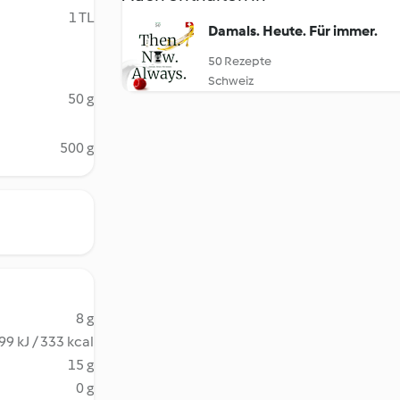
1 TL
Damals. Heute. Für immer.
50 Rezepte
Schweiz
50 g
500 g
8 g
99 kJ / 333 kcal
15 g
0 g