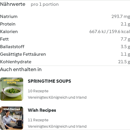
Nährwerte
pro 1 portion
Natrium
293.7 mg
Protein
2.1 g
Kalorien
667.6 kJ / 159.6 kcal
Fett
7.7 g
Ballaststoff
3.5 g
Gesättigte Fettsäuren
1.1 g
Kohlenhydrate
21.5 g
Auch enthalten in
SPRINGTIME SOUPS
10 Rezepte
Vereinigtes Königreich und Irland
Wish Recipes
11 Rezepte
Vereinigtes Königreich und Irland