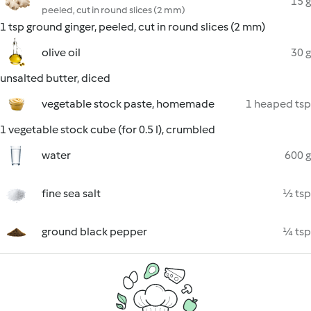
15 g
peeled, cut in round slices (2 mm)
1 tsp ground ginger, peeled, cut in round slices (2 mm)
olive oil
30 g
unsalted butter, diced
vegetable stock paste, homemade
1 heaped tsp
1 vegetable stock cube (for 0.5 l), crumbled
water
600 g
fine sea salt
½ tsp
ground black pepper
¼ tsp