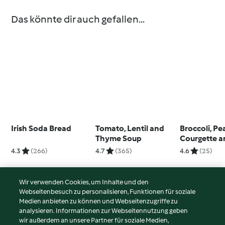
Das könnte dir auch gefallen...
Irish Soda Bread
Tomato, Lentil and
Broccoli, Pe
Thyme Soup
Courgette 
Coriander P
4.3
(266)
4.7
(365)
4.6
(25)
Wir verwenden Cookies, um Inhalte und den
Webseitenbesuch zu personalisieren, Funktionen für soziale
© Copyright 2026
Medien anbieten zu können und Webseitenzugriffe zu
analysieren. Informationen zur Webseitennutzung geben
Nutzungsbedingungen
wir außerdem an unsere Partner für soziale Medien,