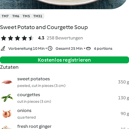
TM7
TM6
TM5
TM31
Sweet Potato and Courgette Soup
4.3
258 Bewertungen
Vorbereitung 10 Min
Gesamt 25 Min
4 portions
Kostenlos registrieren
Zutaten
sweet potatoes
350 g
peeled, cut in pieces (3 cm)
courgettes
130 g
cut in pieces (3 cm)
onions
90 g
quartered
fresh root ginger