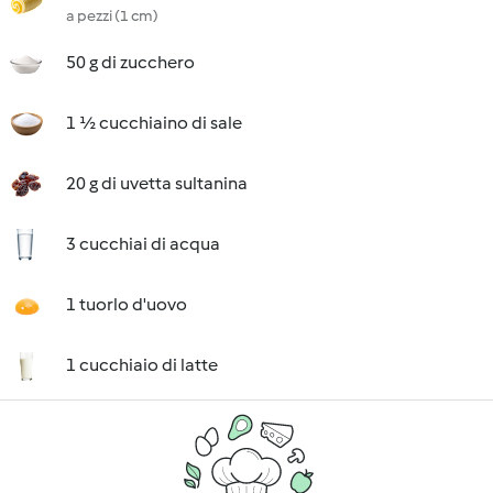
a pezzi (1 cm)
50 g di zucchero
1 ½ cucchiaino di sale
20 g di uvetta sultanina
3 cucchiai di acqua
1 tuorlo d'uovo
1 cucchiaio di latte