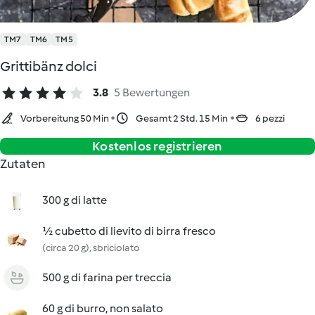
TM7
TM6
TM5
Grittibänz dolci
3.8
5 Bewertungen
Vorbereitung 50 Min
Gesamt 2 Std. 15 Min
6 pezzi
Kostenlos registrieren
Zutaten
300 g di latte
½ cubetto di lievito di birra fresco
(circa 20 g), sbriciolato
500 g di farina per treccia
60 g di burro, non salato