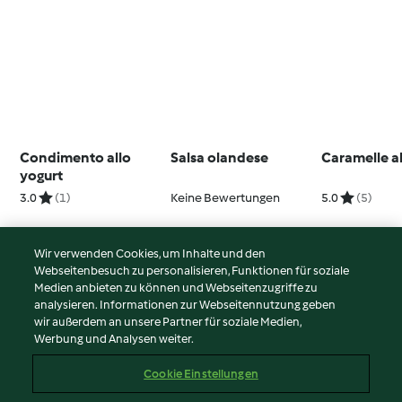
Condimento allo
Salsa olandese
Caramelle a
yogurt
3.0
(1)
Keine Bewertungen
5.0
(5)
Wir verwenden Cookies, um Inhalte und den
Webseitenbesuch zu personalisieren, Funktionen für soziale
© Copyright 2026
Medien anbieten zu können und Webseitenzugriffe zu
analysieren. Informationen zur Webseitennutzung geben
Nutzungsbedingungen
wir außerdem an unsere Partner für soziale Medien,
Werbung und Analysen weiter.
Datenschutzrichtlinien
Disclaimer
Cookie Einstellungen
Impressum