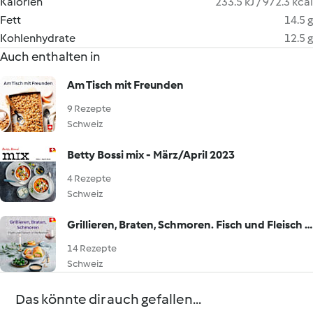
Kalorien
233.5 kJ / 972.3 kcal
Fett
14.5 g
Kohlenhydrate
12.5 g
Auch enthalten in
Am Tisch mit Freunden
9 Rezepte
Schweiz
Betty Bossi mix - März/April 2023
4 Rezepte
Schweiz
Grillieren, Braten, Schmoren. Fisch und Fleisch in Perfektion
14 Rezepte
Schweiz
Das könnte dir auch gefallen...