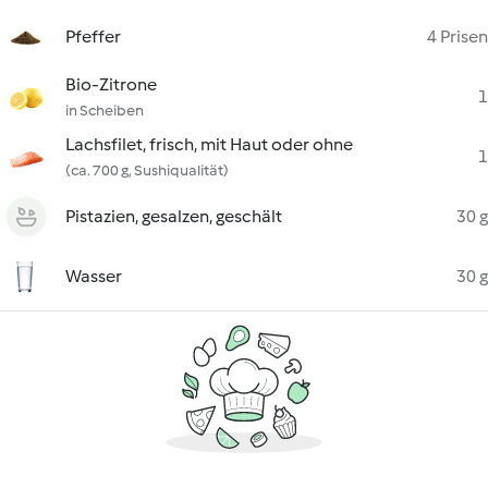
Pfeffer
4 Prisen
Bio-Zitrone
1
in Scheiben
Lachsfilet, frisch, mit Haut oder ohne
1
(ca. 700 g, Sushiqualität)
Pistazien, gesalzen, geschält
30 g
Wasser
30 g