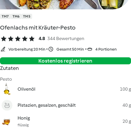
TM7
TM6
TM5
Ofenlachs mit Kräuter-Pesto
4.8
344 Bewertungen
Vorbereitung 20 Min
Gesamt 50 Min
4 Portionen
Kostenlos registrieren
Zutaten
Pesto
Olivenöl
100 g
Pistazien, gesalzen, geschält
40 g
Honig
20 g
flüssig