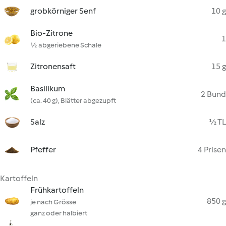
grobkörniger Senf
10 g
Bio-Zitrone
1
½ abgeriebene Schale
Zitronensaft
15 g
Basilikum
2 Bund
(ca. 40 g), Blätter abgezupft
Salz
½ TL
Pfeffer
4 Prisen
Kartoffeln
Frühkartoffeln
850 g
je nach Grösse
ganz oder halbiert