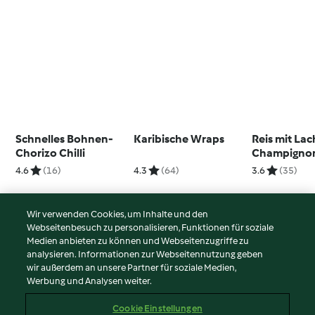
Schnelles Bohnen-
Karibische Wraps
Reis mit La
Chorizo Chilli
Champigno
4.6
(16)
4.3
(64)
3.6
(35)
Wir verwenden Cookies, um Inhalte und den
Webseitenbesuch zu personalisieren, Funktionen für soziale
© Copyright 2026
Medien anbieten zu können und Webseitenzugriffe zu
analysieren. Informationen zur Webseitennutzung geben
Nutzungsbedingungen
wir außerdem an unsere Partner für soziale Medien,
Werbung und Analysen weiter.
Datenschutzrichtlinien
Disclaimer
Cookie Einstellungen