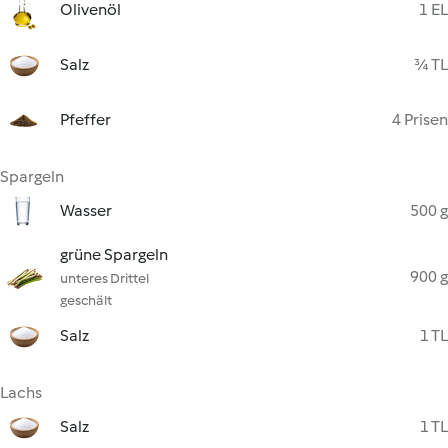
Olivenöl
1 EL
Salz
¾ TL
Pfeffer
4 Prisen
Spargeln
Wasser
500 g
grüne Spargeln
900 g
unteres Drittel
geschält
Salz
1 TL
Lachs
Salz
1 TL