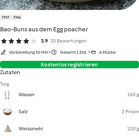
TM7
TM6
Bao-Buns aus dem Egg poacher
3.9
20 Bewertungen
Vorbereitung 30 Min
Gesamt 1 Std.
6 Stücke
Kostenlos registrieren
Zutaten
Teig
Wasser
160 g
Salz
2 Prisen
Weissmehl
220 g