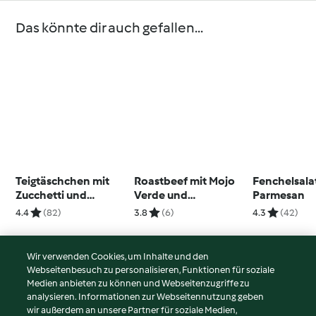
Das könnte dir auch gefallen...
Teigtäschchen mit
Roastbeef mit Mojo
Fenchelsala
Zucchetti und
Verde und
Parmesan
Poulethackfleisch
Frühkartoffeln
4.4
(82)
3.8
(6)
4.3
(42)
Wir verwenden Cookies, um Inhalte und den
Webseitenbesuch zu personalisieren, Funktionen für soziale
© Copyright 2026
Medien anbieten zu können und Webseitenzugriffe zu
analysieren. Informationen zur Webseitennutzung geben
Nutzungsbedingungen
wir außerdem an unsere Partner für soziale Medien,