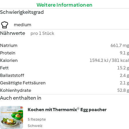
Weitere Informationen
Schwierigkeitsgrad
medium
Nährwerte
pro 1 Stück
Natrium
661.7 mg
Protein
9.1 g
Kalorien
1594.2 kJ / 381 kcal
Fett
15.2 g
Ballaststoff
2.4 g
Gesättigte Fettsäuren
2.1 g
Kohlenhydrate
52.8 g
Auch enthalten in
Kochen mit Thermomix® Egg poacher
5 Rezepte
Schweiz