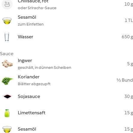
Chilisauce, rot
10 g
oder Sriracha-Sauce
Sesamöl
1 TL
zum Einfetten
Wasser
650 g
Sauce
Ingwer
5 g
geschält, in dünnen Scheiben
Koriander
½ Bund
Blätter abgezupft
Sojasauce
30 g
Limettensaft
15 g
Sesamöl
15 g