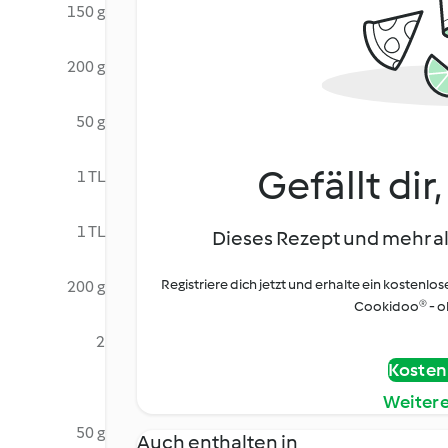
150 g
200 g
50 g
Gefällt dir
1 TL
1 TL
Dieses Rezept und mehr al
Registriere dich jetzt und erhalte ein kostenlos
200 g
Cookidoo® - oh
2
Kostenl
Weiter
50 g
Auch enthalten in