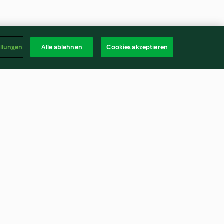
ellungen
Alle ablehnen
Cookies akzeptieren
en und
Curry-Poulet-Pizza
4.6
(22)