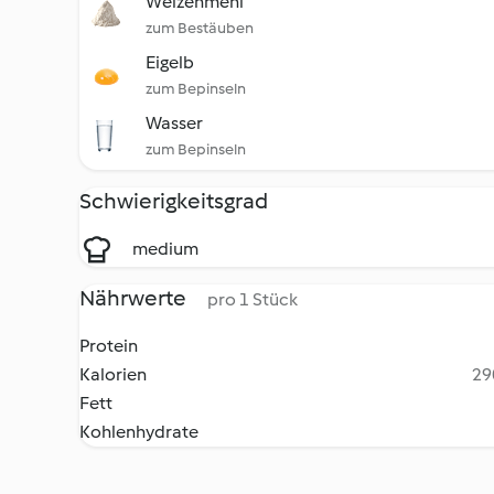
Weizenmehl
zum Bestäuben
Eigelb
zum Bepinseln
Wasser
zum Bepinseln
Schwierigkeitsgrad
medium
Nährwerte
pro 1 Stück
Protein
Kalorien
29
Fett
Kohlenhydrate