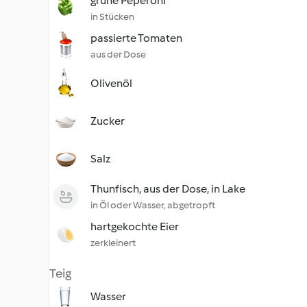
grüne Peperoni
in Stücken
passierte Tomaten
aus der Dose
Olivenöl
Zucker
Salz
Thunfisch, aus der Dose, in Lake
in Öl oder Wasser, abgetropft
hartgekochte Eier
zerkleinert
Teig
Wasser