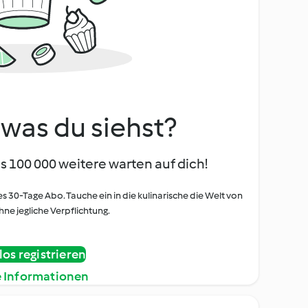
, was du siehst?
s 100 000 weitere warten auf dich!
es 30-Tage Abo. Tauche ein in die kulinarische die Welt von
ne jegliche Verpflichtung.
os registrieren
e Informationen