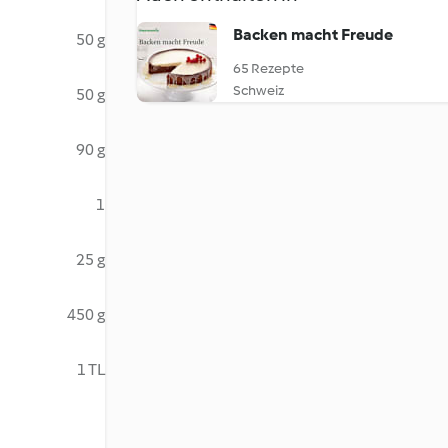
Backen macht Freude
50 g
65 Rezepte
Schweiz
50 g
90 g
1
25 g
450 g
1 TL