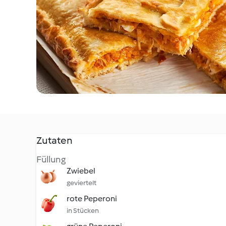
Zutaten
Füllung
Zwiebel
geviertelt
rote Peperoni
in Stücken