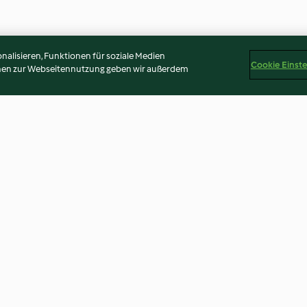
alisieren, Funktionen für soziale Medien
Cookie Einst
onen zur Webseitennutzung geben wir außerdem
Egg
Rindfleisch-Pie mit Bier
Rotolo mit Pilz
Peperoni
4.3
(16)
4.0
(23)