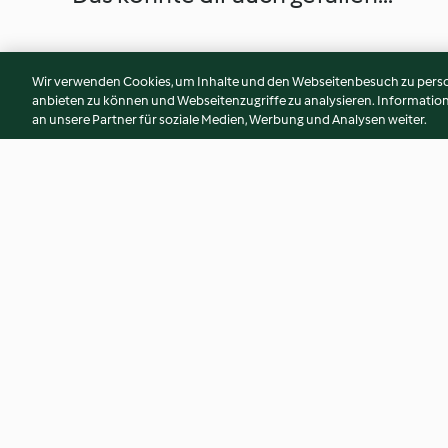
Wir verwenden Cookies, um Inhalte und den Webseitenbesuch zu person
anbieten zu können und Webseitenzugriffe zu analysieren. Informati
an unsere Partner für soziale Medien, Werbung und Analysen weiter.
Felchenfilet mit Zucchetti-
Bao-Buns aus dem 
Karotten-Reis
poacher
4.4
(8)
3.8
(19)
© Copyright 2026