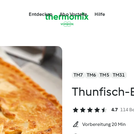
Entdecken
Abo Vorteile
Hilfe
TM7
TM6
TM5
TM31
Thunfisch-
4.7
114 B
Vorbereitung 20 Min