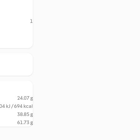
1
24.07 g
04 kJ / 694 kcal
38.85 g
61.73 g