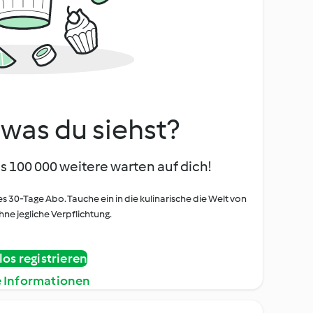
, was du siehst?
s 100 000 weitere warten auf dich!
es 30-Tage Abo. Tauche ein in die kulinarische die Welt von
ne jegliche Verpflichtung.
os registrieren
e Informationen