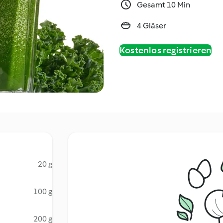
Gesamt 10 Min
4 Gläser
Kostenlos registrieren
20 g
100 g
200 g