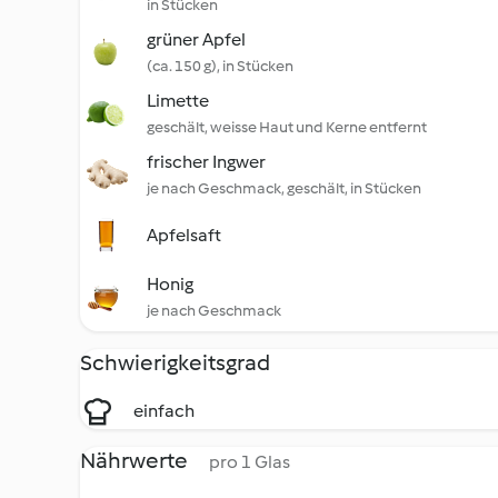
in Stücken
grüner Apfel
(ca. 150 g), in Stücken
Limette
geschält, weisse Haut und Kerne entfernt
frischer Ingwer
je nach Geschmack, geschält, in Stücken
Apfelsaft
Honig
je nach Geschmack
Schwierigkeitsgrad
einfach
Nährwerte
pro 1 Glas