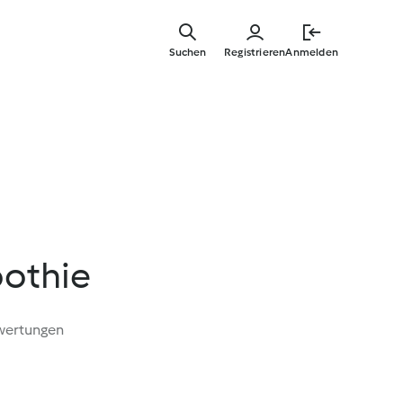
Zum
Hauptinha
Suchen
Registrieren
Anmelden
springen
othie
wertungen