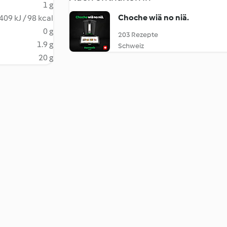
1 g
Choche wiä no niä.
409 kJ / 98 kcal
0 g
203 Rezepte
1.9 g
Schweiz
20 g