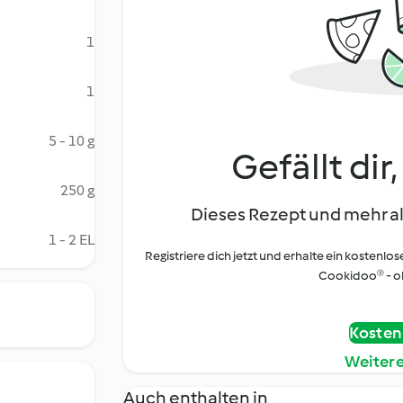
1
1
5 - 10 g
Gefällt dir
250 g
Dieses Rezept und mehr al
1 - 2 EL
Registriere dich jetzt und erhalte ein kostenlos
Cookidoo® - oh
Kostenl
Weiter
Auch enthalten in