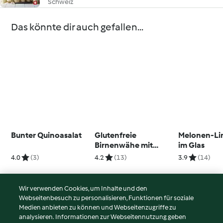
Schweiz
Das könnte dir auch gefallen...
Bunter Quinoasalat
Glutenfreie
Melonen-Li
Birnenwähe mit
im Glas
Gorgonzola und
4.0
(3)
4.2
(13)
3.9
(14)
Baumnüssen
Wir verwenden Cookies, um Inhalte und den
Webseitenbesuch zu personalisieren, Funktionen für soziale
© Copyright 2026
Medien anbieten zu können und Webseitenzugriffe zu
analysieren. Informationen zur Webseitennutzung geben