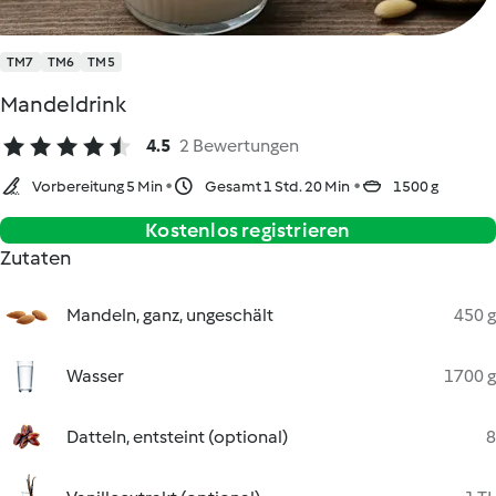
TM7
TM6
TM5
Mandeldrink
4.5
2 Bewertungen
Vorbereitung 5 Min
Gesamt 1 Std. 20 Min
1500 g
Kostenlos registrieren
Zutaten
Mandeln, ganz, ungeschält
450 g
Wasser
1700 g
Datteln, entsteint (optional)
8