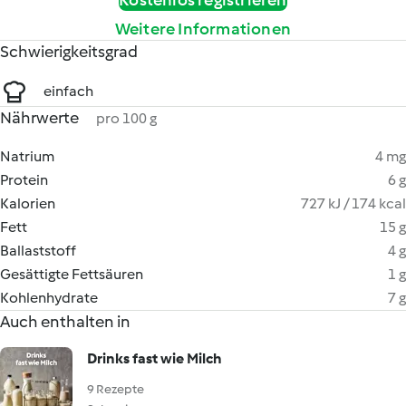
Kostenlos registrieren
Weitere Informationen
Schwierigkeitsgrad
einfach
Nährwerte
pro 100 g
Natrium
4 mg
Protein
6 g
Kalorien
727 kJ / 174 kcal
Fett
15 g
Ballaststoff
4 g
Gesättigte Fettsäuren
1 g
Kohlenhydrate
7 g
Auch enthalten in
Drinks fast wie Milch
9 Rezepte