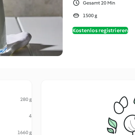
Gesamt 20 Min
1500 g
Kostenlos registrieren
280 g
4
1660 g