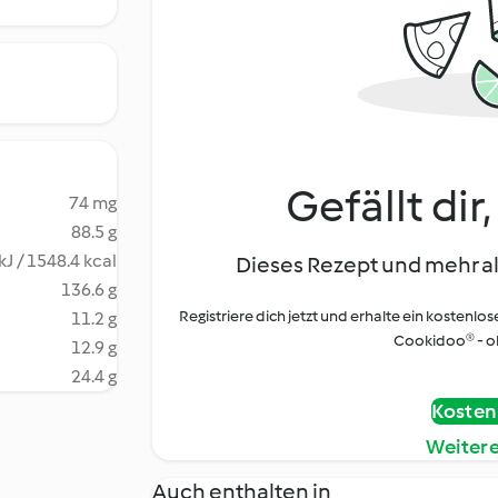
Gefällt dir
74 mg
88.5 g
kJ / 1548.4 kcal
Dieses Rezept und mehr al
136.6 g
Registriere dich jetzt und erhalte ein kostenlos
11.2 g
Cookidoo® - oh
12.9 g
24.4 g
Kostenl
Weiter
Auch enthalten in