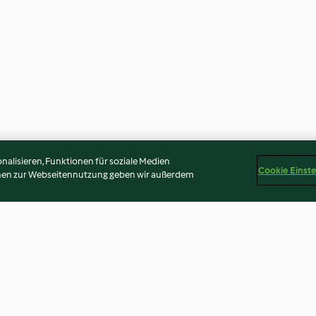
alisieren, Funktionen für soziale Medien
Cookie Einst
onen zur Webseitennutzung geben wir außerdem
Eingelegte
Eingelegte scha