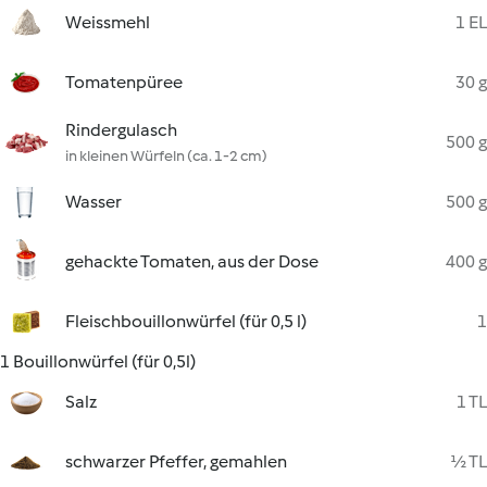
Weissmehl
1 EL
Tomatenpüree
30 g
Rindergulasch
500 g
in kleinen Würfeln (ca. 1-2 cm)
Wasser
500 g
gehackte Tomaten, aus der Dose
400 g
Fleischbouillonwürfel (für 0,5 l)
1
1 Bouillonwürfel (für 0,5l)
Salz
1 TL
schwarzer Pfeffer, gemahlen
½ TL