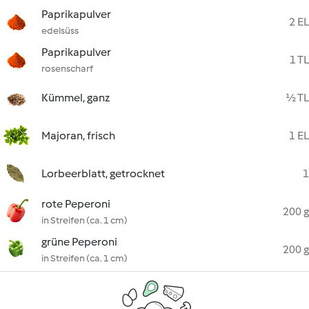
Paprikapulver
2 EL
edelsüss
Paprikapulver
1 TL
rosenscharf
Kümmel, ganz
½ TL
Majoran, frisch
1 EL
Lorbeerblatt, getrocknet
1
rote Peperoni
200 g
in Streifen (ca. 1 cm)
grüne Peperoni
200 g
in Streifen (ca. 1 cm)