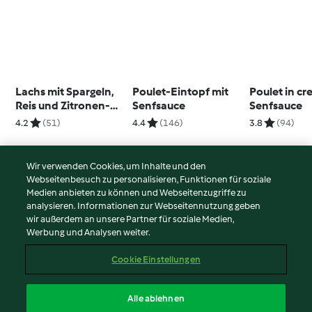
Lachs mit Spargeln,
Poulet-Eintopf mit
Poulet in cr
Reis und Zitronen-
Senfsauce
Senfsauce
Hollandaise
4.2
(51)
4.4
(146)
3.8
(94)
Wir verwenden Cookies, um Inhalte und den
Webseitenbesuch zu personalisieren, Funktionen für soziale
© Copyright 2026
Medien anbieten zu können und Webseitenzugriffe zu
analysieren. Informationen zur Webseitennutzung geben
Nutzungsbedingungen
wir außerdem an unsere Partner für soziale Medien,
Werbung und Analysen weiter.
Datenschutzrichtlinien
Disclaimer
Cookie Einstellungen
Impressum
Cookies
Alle ablehnen
Inhalt melden