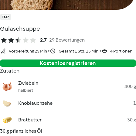
TM7
Gulaschsuppe
2.7
29 Bewertungen
Vorbereitung 25 Min
Gesamt 1 Std. 15 Min
4 Portionen
Kostenlos registrieren
Zutaten
Zwiebeln
400 g
halbiert
Knoblauchzehe
1
Bratbutter
30 g
30 g pflanzliches Öl