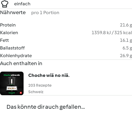
einfach
Nährwerte
pro 1 Portion
Protein
21.6 g
Kalorien
1359.8 kJ / 325 kcal
Fett
16.1 g
Ballaststoff
6.5 g
Kohlenhydrate
26.9 g
Auch enthalten in
Choche wiä no niä.
203 Rezepte
Schweiz
Das könnte dir auch gefallen...