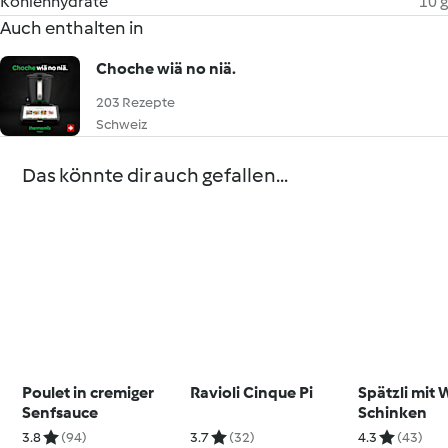
Kohlenhydrate
10 g
Auch enthalten in
Choche wiä no niä.
203 Rezepte
Schweiz
Das könnte dir auch gefallen...
Poulet in cremiger
Ravioli Cinque Pi
Spätzli mit 
Senfsauce
Schinken
3.8
(94)
3.7
(32)
4.3
(43)