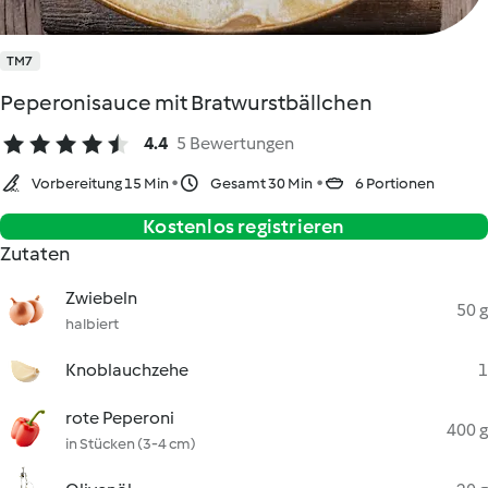
TM7
Peperonisauce mit Bratwurstbällchen
4.4
5 Bewertungen
Vorbereitung 15 Min
Gesamt 30 Min
6 Portionen
Kostenlos registrieren
Zutaten
Zwiebeln
50 g
halbiert
Knoblauchzehe
1
rote Peperoni
400 g
in Stücken (3-4 cm)