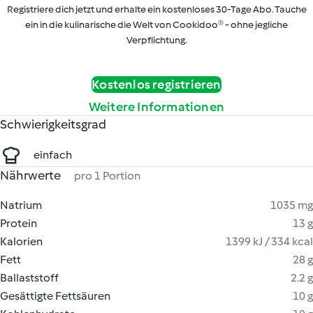
Registriere dich jetzt und erhalte ein kostenloses 30-Tage Abo. Tauche
ein in die kulinarische die Welt von Cookidoo® - ohne jegliche
Verpflichtung.
Kostenlos registrieren
Weitere Informationen
Schwierigkeitsgrad
einfach
Nährwerte
pro 1 Portion
Natrium
1035 mg
Protein
13 g
Kalorien
1399 kJ / 334 kcal
Fett
28 g
Ballaststoff
2.2 g
Gesättigte Fettsäuren
10 g