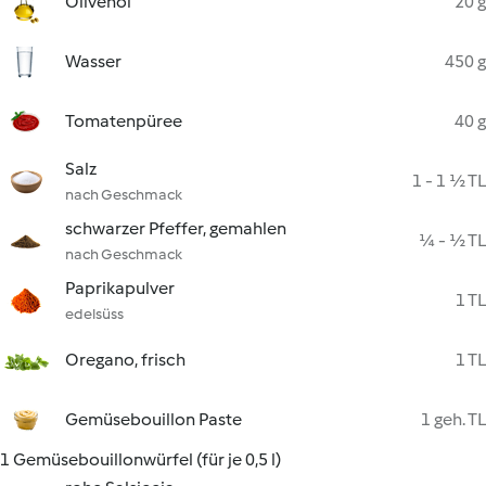
Olivenöl
20 g
Wasser
450 g
Tomatenpüree
40 g
Salz
1 - 1 ½ TL
nach Geschmack
schwarzer Pfeffer, gemahlen
¼ - ½ TL
nach Geschmack
Paprikapulver
1 TL
edelsüss
Oregano, frisch
1 TL
Gemüsebouillon Paste
1 geh. TL
1 Gemüsebouillonwürfel (für je 0,5 l)