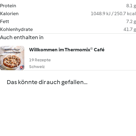
Protein
8.1 g
Kalorien
1048.9 kJ / 250.7 kcal
Fett
7.2 g
Kohlenhydrate
41.7 g
Auch enthalten in
Willkommen im Thermomix® Café
19 Rezepte
Schweiz
Das könnte dir auch gefallen...