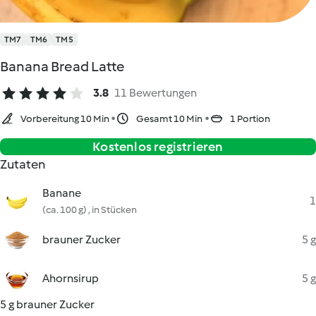
TM7
TM6
TM5
Banana Bread Latte
3.8
11 Bewertungen
Vorbereitung 10 Min
Gesamt 10 Min
1 Portion
Kostenlos registrieren
Zutaten
Banane
1
(ca. 100 g) , in Stücken
brauner Zucker
5 g
Ahornsirup
5 g
5 g brauner Zucker