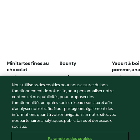
Minitartes fines au
Bounty
Yaourt à boi
chocolat
pomme, ana
citron vert
4.2
(5)
4.7
(15)
3.0
(2)
Nous utilisons des cookies pour nous assurer du bon
fonctionnement de notre site, pour personnaliser notre
contenu et nos publicités, pour proposer des
fonctionnalités adaptées sur les réseaux sociaux et afin
© Copyright 2026
d’analyser notre trafic. Nous partageons également des
informations quant à votre navigation sur notre site avec
Conditions d'utilisation
nos partenaires analytiques, publicitaires et de réseaux
sociaux.
Politique de confidentialité
Non-responsabilité
Paramètres des cookies