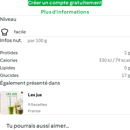
Créer un compte gratuitement
Plus d’informations
Niveau
facile
Infos nut.
par 100 g
Protides
2 g
Calories
330 kJ / 79 kcal
Lipides
0 g
Glucides
17 g
Également présenté dans
Les jus
9 Recettes
France
Tu pourrais aussi aimer...