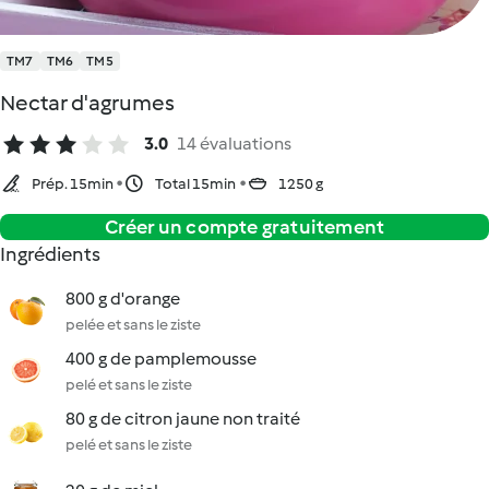
TM7
TM6
TM5
Nectar d'agrumes
3.0
14 évaluations
Prép. 15min
Total 15min
1250 g
Créer un compte gratuitement
Ingrédients
800 g d'orange
pelée et sans le ziste
400 g de pamplemousse
pelé et sans le ziste
80 g de citron jaune non traité
pelé et sans le ziste