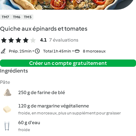
TM7
TM6
TM5
Quiche aux épinards et tomates
4.1
7 évaluations
Prép. 25min
Total 1h 45min
8 morceaux
Créer un compte gratuitement
Ingrédients
Pâte
250 g de farine de blé
120 g de margarine végétalienne
froide, en morceaux, plus un supplément pour graisser
60 g d'eau
froide