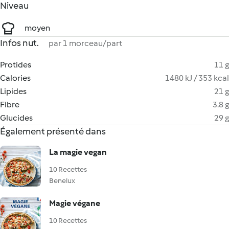
Niveau
moyen
Infos nut.
par 1 morceau/part
Protides
11 g
Calories
1480 kJ / 353 kcal
Lipides
21 g
Fibre
3.8 g
Glucides
29 g
Également présenté dans
La magie vegan
10 Recettes
Benelux
Magie végane
10 Recettes