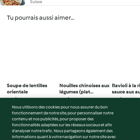
Suisse
Tu pourrais aussi aimer...
Soupe de lentilles
Nouilles chinoises aux
Ravioli à la 
orientale
légumes (plat
sauce aux a
végétarien)
4.4
(17)
3.0
(3)
4.4
(14)
Nous utilisons des cookies pour nous assurer du bon
fonctionnement de notre site, pour personnaliser notre
contenu et nos publicités, pour proposer des
fonctionnalités adaptées sur les réseaux sociaux et afin
© Copyright 2026
d’analyser notre trafic. Nous partageons également des
informations quant à votre navigation sur notre site avec