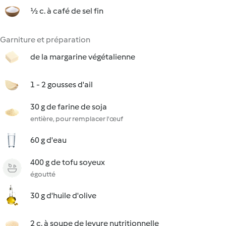
½ c. à café de sel fin
Garniture et préparation
de la margarine végétalienne
1 - 2 gousses d'ail
30 g de farine de soja
entière, pour remplacer l'œuf
60 g d'eau
400 g de tofu soyeux
égoutté
30 g d'huile d'olive
2 c. à soupe de levure nutritionnelle