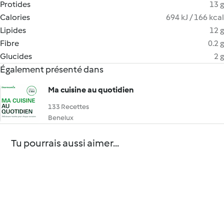
Protides
13 g
Calories
694 kJ / 166 kcal
Lipides
12 g
Fibre
0.2 g
Glucides
2 g
Également présenté dans
Ma cuisine au quotidien
133 Recettes
Benelux
Tu pourrais aussi aimer...