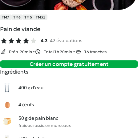
TM7
TM6
TM5
TM31
Pain de viande
4.2
42 évaluations
Prép. 20min
Total 1h 20min
16 tranches
Créer un compte gratuitement
Ingrédients
400 g d'eau
4 œufs
50 g de pain blanc
frais ou rassis, en morceaux