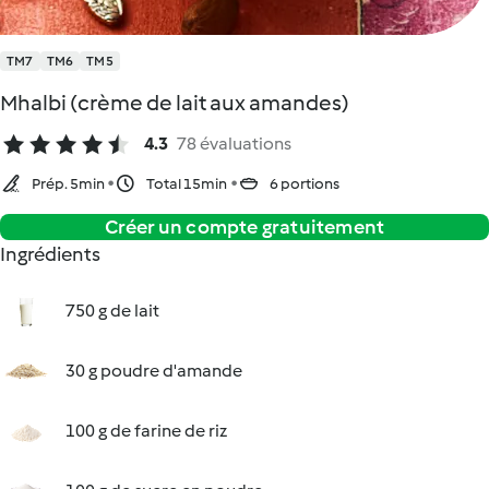
TM7
TM6
TM5
Mhalbi (crème de lait aux amandes)
4.3
78 évaluations
Prép. 5min
Total 15min
6 portions
Créer un compte gratuitement
Ingrédients
750 g de lait
30 g poudre d'amande
100 g de farine de riz