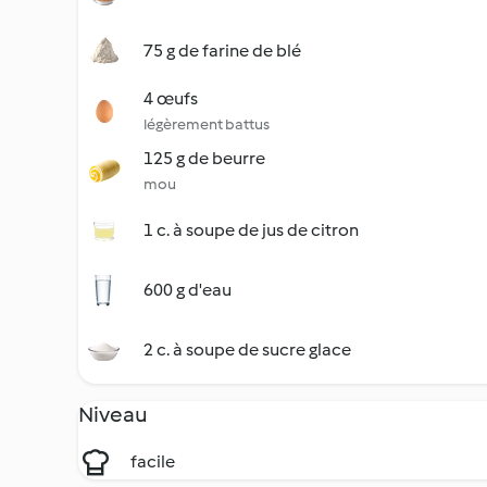
75 g de farine de blé
4 œufs
légèrement battus
125 g de beurre
mou
1 c. à soupe de jus de citron
600 g d'eau
2 c. à soupe de sucre glace
Niveau
facile