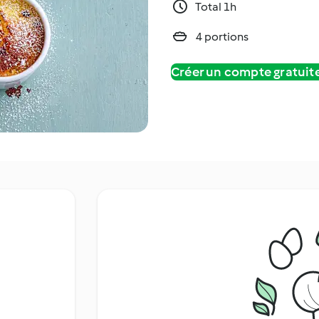
Total 1h
4 portions
Créer un compte gratui