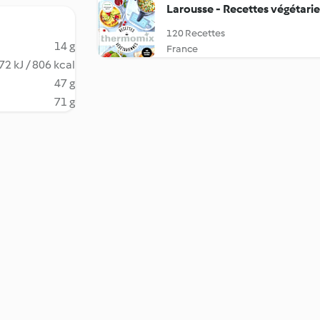
Larousse - Recettes végétari
120 Recettes
14 g
France
72 kJ / 806 kcal
47 g
71 g