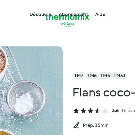
Découvrir
Abonnement
Aide
TM7
TM6
TM5
TM31
Flans coco
3.6
16 éva
Prép. 15min