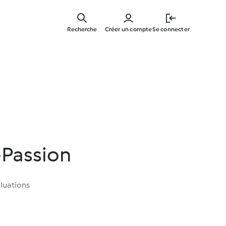
Skip
to
Recherche
Créer un compte
Se connecter
main
content
-Passion
luations