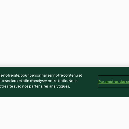
 notre site, pour personnaliser notre contenu et
ux sociaux et afin d’analyser notre trafic. Nous
Paramètres des c
re site avec nos partenaires analytiques,