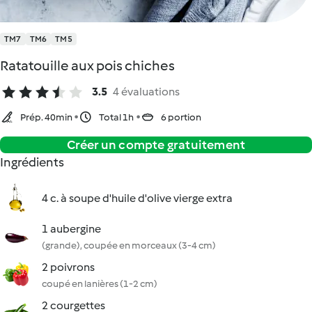
TM7
TM6
TM5
Ratatouille aux pois chiches
3.5
4 évaluations
Prép. 40min
Total 1h
6 portion
Créer un compte gratuitement
Ingrédients
4 c. à soupe d'huile d'olive vierge extra
1 aubergine
(grande), coupée en morceaux (3-4 cm)
2 poivrons
coupé en lanières (1-2 cm)
2 courgettes