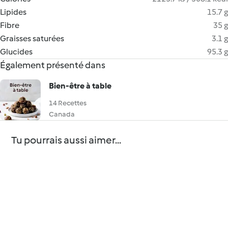
Lipides
15.7 g
Fibre
35 g
Graisses saturées
3.1 g
Glucides
95.3 g
Également présenté dans
Bien-être à table
14 Recettes
Canada
Tu pourrais aussi aimer...